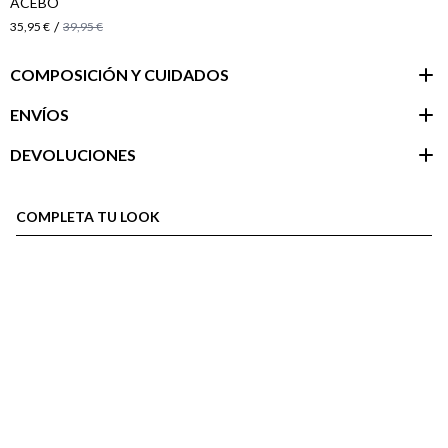
ACEBO
/
35,95 €
39,95 €
COMPOSICIÓN Y CUIDADOS
ENVÍOS
DEVOLUCIONES
Área de
cliente
COMPLETA TU LOOK