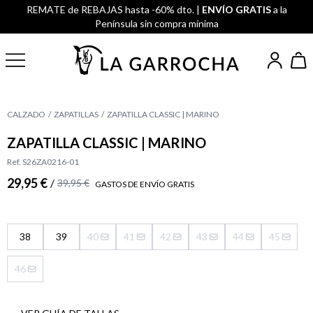
REMATE de REBAJAS hasta -60% dto. |
ENVÍO GRATIS
a la
Península sin compra mínima
CALZADO
ZAPATILLAS
ZAPATILLA CLASSIC | MARINO
ZAPATILLA CLASSIC | MARINO
Ref. S26ZA0216-01
29,95 €
/
39,95 €
GASTOS DE ENVÍO GRATIS
38
39
40
41
42
43
44
45
46