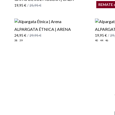
REMATE 
19,95 €
/
25,95 €
ALPARGATA ÉTNICA | ARENA
ALPARGAT
24,95 €
/
29,95 €
19,95 €
/
29
38
39
40
44
46
Email