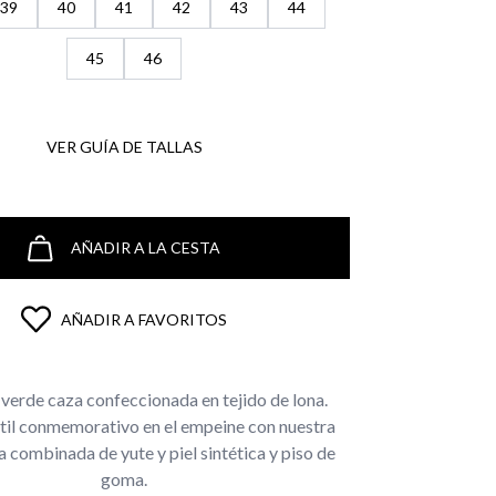
39
40
41
42
43
44
45
46
VER GUÍA DE TALLAS
AÑADIR A LA CESTA
AÑADIR A FAVORITOS
verde caza confeccionada en tejido de lona.
til conmemorativo en el empeine con nuestra
a combinada de yute y piel sintética y piso de
goma.