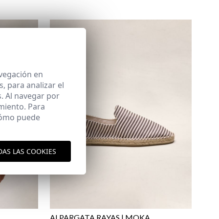
avegación en
 para analizar el
. Al navegar por
aquí
es y envíos
miento. Para
 cómo puede
aquí
DAS LAS COOKIES
ALPARGATA RAYAS | MOKA