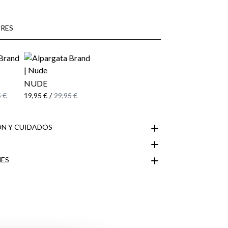
RES
NUDE
 €
19,95 €
/
29,95 €
N Y CUIDADOS
ES
Área de