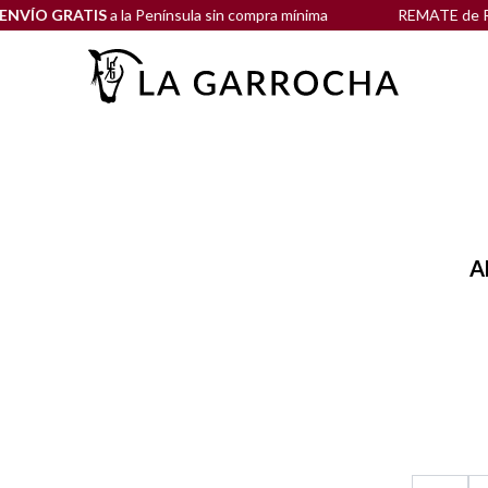
 GRATIS
a la Península sin compra mínima
REMATE de REBAJAS
A