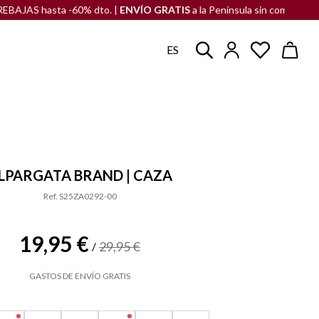
 hasta -60% dto. |
ENVÍO GRATIS
a la Península sin compra mínima
ES
LPARGATA BRAND | CAZA
Ref. S25ZA0292-00
19,95 €
29,95 €
/
GASTOS DE ENVÍO GRATIS