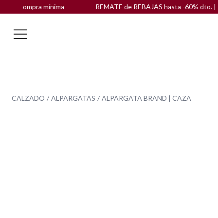
n compra mínima
REMATE de REBAJAS hasta -60% dto. |
ENVÍO
CALZADO
ALPARGATAS
ALPARGATA BRAND | CAZA