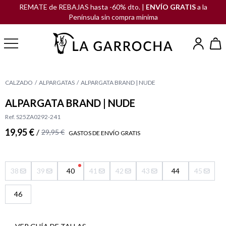
REMATE de REBAJAS hasta -60% dto. |
ENVÍO GRATIS
a la
Península sin compra mínima
CALZADO
ALPARGATAS
ALPARGATA BRAND | NUDE
ALPARGATA BRAND | NUDE
Ref. S25ZA0292-241
19,95 €
/
29,95 €
GASTOS DE ENVÍO GRATIS
38
39
40
41
42
43
44
45
46