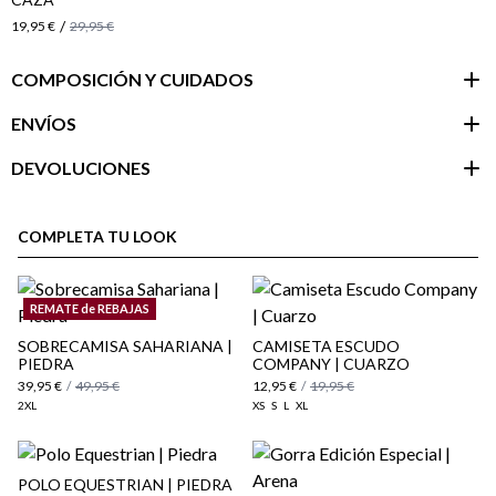
/
19,95 €
29,95 €
COMPOSICIÓN Y CUIDADOS
ENVÍOS
DEVOLUCIONES
Área de
cliente
COMPLETA TU LOOK
REMATE de REBAJAS
SOBRECAMISA SAHARIANA |
CAMISETA ESCUDO
PIEDRA
COMPANY | CUARZO
39,95 €
/
49,95 €
12,95 €
/
19,95 €
2XL
XS
S
L
XL
POLO EQUESTRIAN | PIEDRA