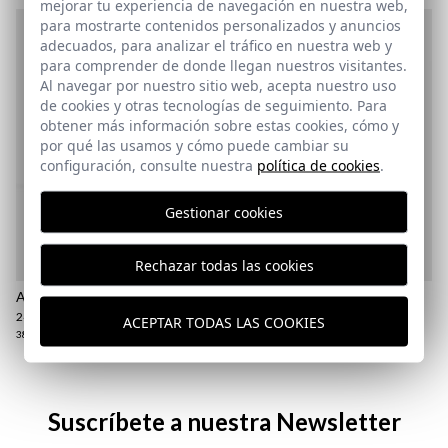
mejorar tu experiencia de navegación en nuestra web,
para mostrarte contenidos personalizados y anuncios
adecuados, para analizar el tráfico en nuestra web y
para comprender de donde llegan nuestros visitantes.
Al navegar por nuestro sitio web, acepta nuestro uso
de cookies y otras tecnologías de seguimiento. Para
obtener más información sobre estas cookies, cómo y
por qué las usamos y cómo puede cambiar su
configuración, consulte nuestra
política de cookies
.
Gestionar cookies
Rechazar todas las cookies
ALPARGATA ZALEA | MUSGO
ALPARGATA EMBLEMA |
MARINO
24,95 €
/
29,95 €
ACEPTAR TODAS LAS COOKIES
29,95 €
38
39
40
46
38
40
Suscríbete a nuestra Newsletter