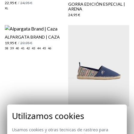
22,95 €
/
24,95 €
GORRA EDICIÓN ESPECIAL |
aquí
XL
ARENA
Paquetes y envíos
24,95 €
aquí
ALPARGATA BRAND | CAZA
19,95 €
/
29,95 €
38
39
40
41
42
43
44
45
46
ALPARGATA ÉTNICA |
Utilizamos cookies
MARINO
24,95 €
/
29,95 €
38
39
Usamos cookies y otras tecnicas de rastreo para