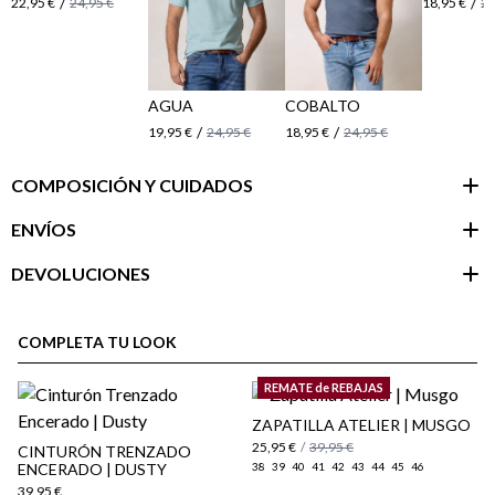
/
/
22,95 €
24,95 €
18,95 €
24
AGUA
COBALTO
/
/
19,95 €
24,95 €
18,95 €
24,95 €
COMPOSICIÓN Y CUIDADOS
ENVÍOS
DEVOLUCIONES
Área de
cliente
COMPLETA TU LOOK
REMATE de REBAJAS
ZAPATILLA ATELIER | MUSGO
25,95 €
/
39,95 €
CINTURÓN TRENZADO
ENCERADO | DUSTY
38
39
40
41
42
43
44
45
46
39,95 €