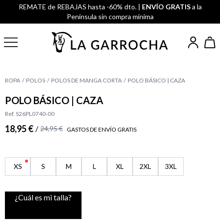
REMATE de REBAJAS hasta -60% dto. |
ENVÍO GRATIS
a la
Península sin compra mínima
ROPA
POLOS
POLOS DE MANGA CORTA
POLO BÁSICO | CAZA
POLO BÁSICO | CAZA
Ref. S26PL0740-00
18,95 €
/
24,95 €
GASTOS DE ENVÍO GRATIS
XS
S
M
L
XL
2XL
3XL
¿Cuál es mi talla?