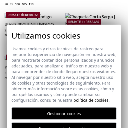
90
95
100
105
110
REMATE de REBAJAS
REMATE de REBAJAS
JEANS REGULAR | ÍNDIGO
25,95 €
/
39,95 €
CHAQUETA CORTA SARGA |
Utilizamos cookies
aquí
38
44
46
48
50
52
54
KHAKI
Paquetes y envíos
23,95 €
/
59,95 €
aquí
XS
S
M
L
XL
2XL
Usamos cookies y otras tecnicas de rastreo para
mejorar tu experiencia de navegación en nuestra web,
REMATE de REBAJAS
para mostrarte contenidos personalizados y anuncios
adecuados, para analizar el tráfico en nuestra web y
POLO BÁSICO | COBALTO
POLO BÁSICO | BURGUNDY
para comprender de donde llegan nuestros visitantes.
18,95 €
/
24,95 €
19,95 €
/
24,95 €
Al navegar por nuestro sitio web, acepta nuestro uso
XS
S
M
L
XL
2XL
3XL
XS
S
M
L
2XL
3XL
de cookies y otras tecnologías de seguimiento. Para
obtener más información sobre estas cookies, cómo y
por qué las usamos y cómo puede cambiar su
Suscríbete a nuestra Newsletter
configuración, consulte nuestra
política de cookies
.
Email
Gestionar cookies