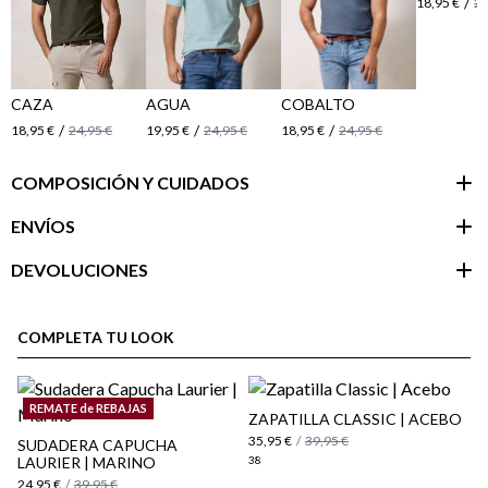
/
18,95 €
24
CAZA
AGUA
COBALTO
/
/
/
18,95 €
24,95 €
19,95 €
24,95 €
18,95 €
24,95 €
COMPOSICIÓN Y CUIDADOS
ENVÍOS
DEVOLUCIONES
Área de
cliente
COMPLETA TU LOOK
REMATE de REBAJAS
ZAPATILLA CLASSIC | ACEBO
35,95 €
/
39,95 €
SUDADERA CAPUCHA
LAURIER | MARINO
38
24,95 €
/
39,95 €