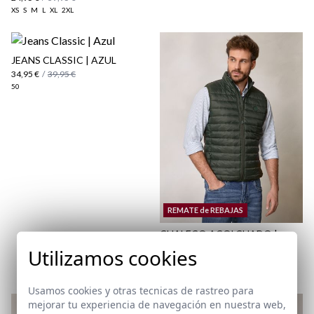
XS
S
M
L
XL
2XL
JEANS CLASSIC | AZUL
34,95 €
/
39,95 €
aquí
50
Paquetes y envíos
aquí
REMATE de REBAJAS
CHALECO ACOLCHADO |
ABETO
Utilizamos cookies
19,95 €
/
29,95 €
XS
S
2XL
Usamos cookies y otras tecnicas de rastreo para
mejorar tu experiencia de navegación en nuestra web,