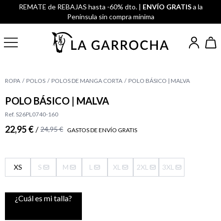
REMATE de REBAJAS hasta -60% dto. |
ENVÍO GRATIS
a la
Península sin compra mínima
ROPA
POLOS
POLOS DE MANGA CORTA
POLO BÁSICO | MALVA
POLO BÁSICO | MALVA
Ref. S26PL0740-160
22,95 €
/
24,95 €
GASTOS DE ENVÍO GRATIS
XS
S
M
L
XL
2XL
3XL
¿Cuál es mi talla?