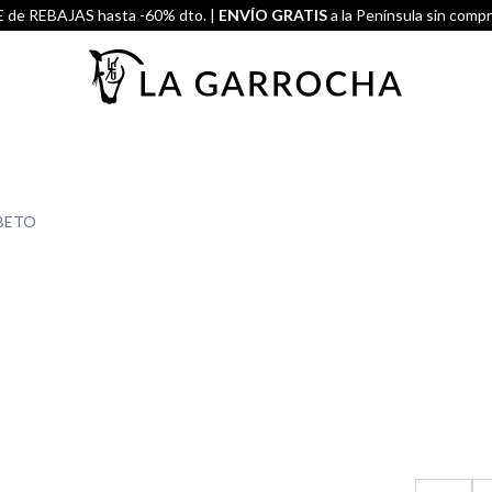
de REBAJAS hasta -60% dto. |
ENVÍO GRATIS
a la Península sin comp
ABETO