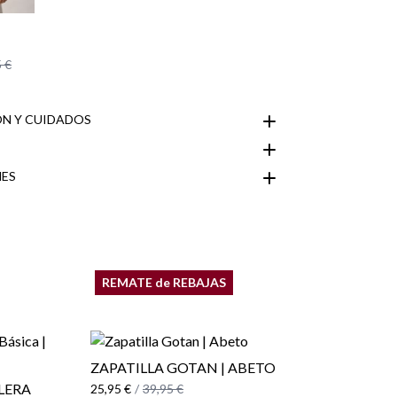
 €
N Y CUIDADOS
ES
Área de
REMATE de REBAJAS
ZAPATILLA GOTAN | ABETO
LERA
25,95 €
/
39,95 €