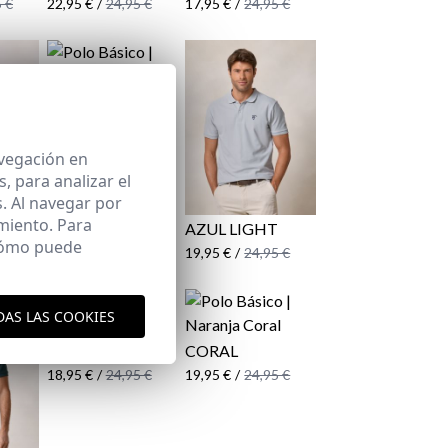
 €
22,95 €
/
24,95 €
17,95 €
/
24,95 €
AZUL OXFORD
22,95 €
/
24,95 €
avegación en
 para analizar el
. Al navegar por
miento. Para
A
AZUL LIGHT
 cómo puede
 €
19,95 €
/
24,95 €
DAS LAS COOKIES
TEJA
CORAL
18,95 €
/
24,95 €
19,95 €
/
24,95 €