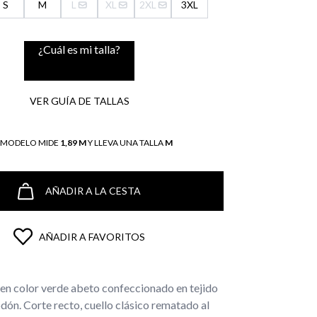
S
M
L
XL
2XL
3XL
¿Cuál es mi talla?
VER GUÍA DE TALLAS
L MODELO MIDE
1,89 M
Y LLEVA UNA TALLA
M
AÑADIR A LA CESTA
AÑADIR A FAVORITOS
en color verde abeto confeccionado en tejido
ón. Corte recto, cuello clásico rematado al