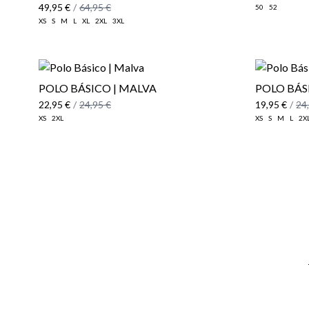
49,95 €
/
64,95 €
50
52
XS
S
M
L
XL
2XL
3XL
POLO BÁSICO | MALVA
POLO BÁS
22,95 €
/
24,95 €
19,95 €
/
24
XS
2XL
XS
S
M
L
2X
Email