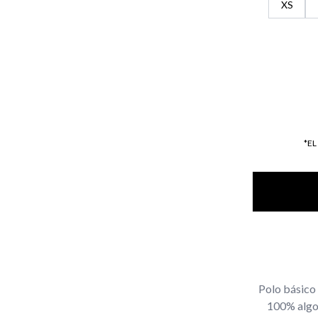
XS
*E
Polo básico 
100% algod