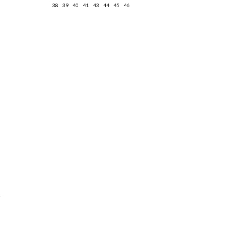
38
39
40
41
43
44
45
46
aquí
es y envíos
aquí