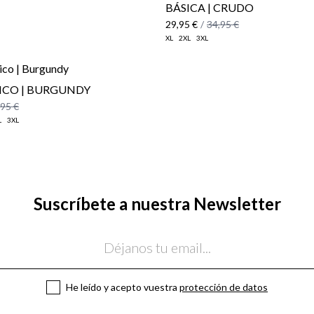
BÁSICA | CRUDO
29,95 €
/
34,95 €
XL
2XL
3XL
Paquet
ICO | BURGUNDY
,95 €
L
3XL
Suscríbete a nuestra Newsletter
He leído y acepto vuestra
protección de datos