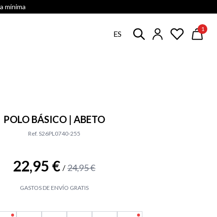
ra mínima
1
ES
POLO BÁSICO | ABETO
Ref. S26PL0740-255
22,95 €
24,95 €
/
GASTOS DE ENVÍO GRATIS