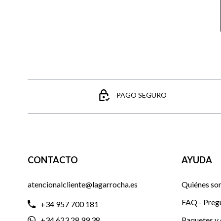
PAGO SEGURO
CONTACTO
AYUDA
atencionalcliente@lagarrocha.es
Quiénes so
FAQ - Preg
+34 957 700 181
+34 623 28 99 38
Paquetes y 