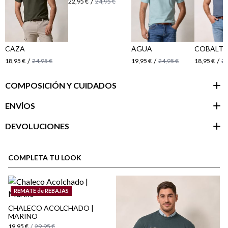
/
22,95 €
24,95 €
CAZA
AGUA
COBALT
/
/
/
18,95 €
24,95 €
19,95 €
24,95 €
18,95 €
24
COMPOSICIÓN Y CUIDADOS
ENVÍOS
DEVOLUCIONES
Área de
cliente
COMPLETA TU LOOK
REMATE de REBAJAS
CHALECO ACOLCHADO |
MARINO
19,95 €
/
29,95 €