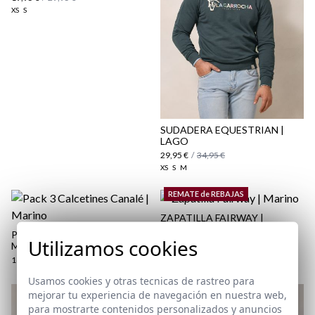
XS
S
aquí
Paquetes y envíos
aquí
SUDADERA EQUESTRIAN |
LAGO
29,95 €
/
34,95 €
XS
S
M
REMATE de REBAJAS
ZAPATILLA FAIRWAY |
MARINO
PACK 3 CALCETINES CANALÉ |
Utilizamos cookies
22,95 €
/
39,95 €
MARINO
38
39
40
41
42
43
44
45
46
16,95 €
Usamos cookies y otras tecnicas de rastreo para
mejorar tu experiencia de navegación en nuestra web,
para mostrarte contenidos personalizados y anuncios