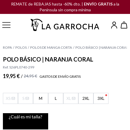
REMATE de REBAJAS hasta -60% dto. |
ENVÍO GRATIS
a la
Península sin compra mínima
ROPA
POLOS
POLOS DE MANGA CORTA
POLO BÁSICO | NARANJA CORAL
POLO BÁSICO | NARANJA CORAL
Ref. S26PL0740-299
19,95 €
/
24,95 €
GASTOS DE ENVÍO GRATIS
XS
S
M
L
XL
2XL
3XL
¿Cuál es mi talla?