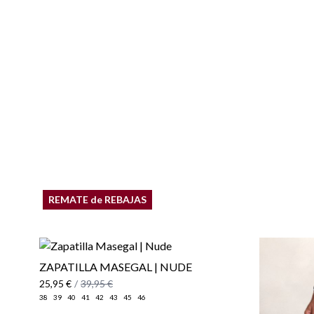
REMATE de REBAJAS
ZAPATILLA MASEGAL | NUDE
25,95 €
/
39,95 €
38
39
40
41
42
43
45
46