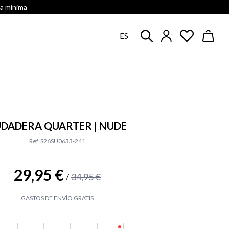
ra mínima
ES
UDADERA QUARTER | NUDE
Ref. S26SU0633-241
29,95 €
34,95 €
/
GASTOS DE ENVÍO GRATIS