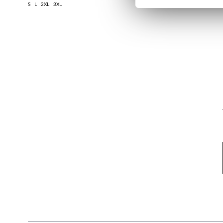
S
L
2XL
3XL
XS
M
L
XL
3
Email