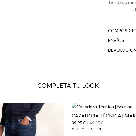
Bordado multi
d
COMPOSICIÓ
ENVÍOS
DEVOLUCION
cliente
COMPLETA TU LOOK
CAZADORA TÉCNICA | MA
39,95 €
/
49,95 €
XS
S
M
L
XL
2XL