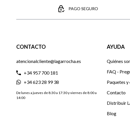
PAGO SEGURO
CONTACTO
AYUDA
atencionalcliente@lagarrocha.es
Quiénes so
FAQ - Preg
+34 957 700 181
+34 623 28 99 38
Paquetes y 
Contacto
De lunes a jueves de 8:30 a 17:30 y viernes de 8:00 a
14:00
Distribuir 
Blog