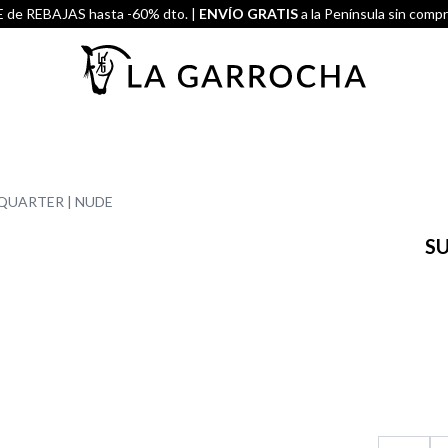
de REBAJAS hasta -60% dto. |
ENVÍO GRATIS
a la Península sin comp
QUARTER | NUDE
S