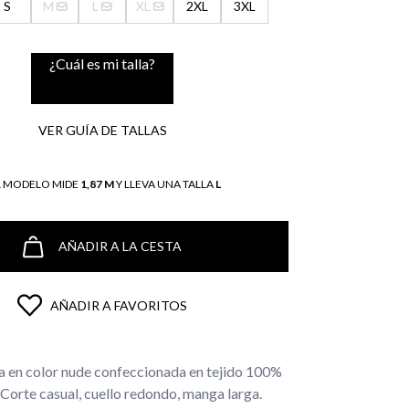
S
M
L
XL
2XL
3XL
¿Cuál es mi talla?
VER GUÍA DE TALLAS
L MODELO MIDE
1,87 M
Y LLEVA UNA TALLA
L
AÑADIR A LA CESTA
AÑADIR A FAVORITOS
a en color nude confeccionada en tejido 100%
Corte casual, cuello redondo, manga larga.