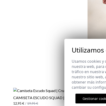
REMATE 
Utilizamos
Usamos cookies y o
nuestra web, para 
JEANS CL
tráfico en nuestra
REMATE 
29,95 €
/
39
nuestro sitio web,
52
obtener más infor
cambiar su configu
CAMISETA ESCUDO SQUAD | CRUDO
CAMISETA
Gestionar cook
12,95 €
/
19,95 €
12,95 €
/
19