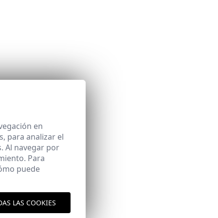
aquí
es y envíos
aquí
avegación en
 para analizar el
. Al navegar por
miento. Para
 cómo puede
DAS LAS COOKIES