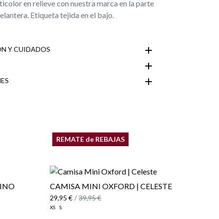
color en relieve con nuestra marca en la parte
elantera. Etiqueta tejida en el bajo.
N Y CUIDADOS
ES
Área de
REMATE de REBAJAS
RINO
CAMISA MINI OXFORD | CELESTE
29,95 €
/
39,95 €
XS
S