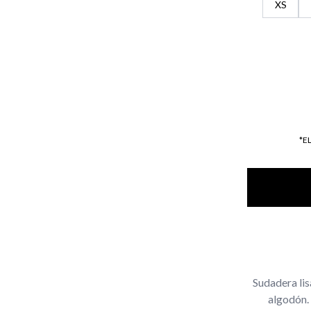
XS
*E
Sudadera lis
algodón. 