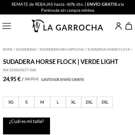
REMATE de REBAJAS hasta -60% dto. |
ENVÍO GRATIS
a la
Península sin compra mínima
ROPA
SUDADERAS
SUDADERAS SIN CAPUCHA
SUDADERA HORSE FLOCK | 
SUDADERA HORSE FLOCK | VERDE LIGHT
Ref. S26SU0677-260
24,95 €
/
34,95 €
GASTOS DE ENVÍO GRATIS
XS
S
M
L
XL
2XL
3XL
¿Cuál es mi talla?