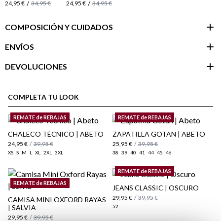
/
/
24,95 €
34,95 €
24,95 €
34,95 €
COMPOSICIÓN Y CUIDADOS
ENVÍOS
DEVOLUCIONES
Área de
cliente
COMPLETA TU LOOK
REMATE de REBAJAS
REMATE de REBAJAS
CHALECO TÉCNICO | ABETO
ZAPATILLA GOTAN | ABETO
24,95 €
/
39,95 €
25,95 €
/
39,95 €
XS
S
M
L
XL
2XL
3XL
38
39
40
41
44
45
46
REMATE de REBAJAS
REMATE de REBAJAS
JEANS CLASSIC | OSCURO
29,95 €
/
39,95 €
CAMISA MINI OXFORD RAYAS
| SALVIA
52
29,95 €
/
39,95 €