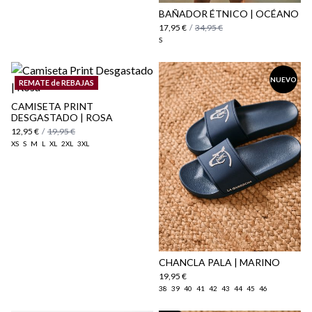
BAÑADOR ÉTNICO | OCÉANO
17,95 €
/
34,95 €
S
NUEVO
REMATE de REBAJAS
CAMISETA PRINT
DESGASTADO | ROSA
12,95 €
/
19,95 €
XS
S
M
L
XL
2XL
3XL
CHANCLA PALA | MARINO
19,95 €
38
39
40
41
42
43
44
45
46