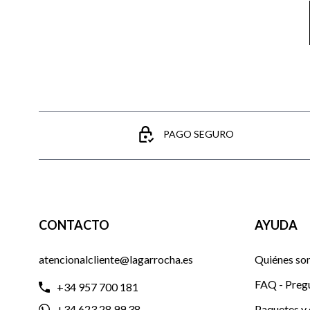
PAGO SEGURO
CONTACTO
AYUDA
atencionalcliente@lagarrocha.es
Quiénes so
FAQ - Preg
+34 957 700 181
+34 623 28 99 38
Paquetes y 