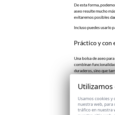
De esta forma, podemos
aseo resulte mucho má
evitaremos posibles da
Incluso puedes usarlo pa
Práctico y con 
Una bolsa de aseo para
combinan funcionalidad
duraderos, sino que ta
Utilizamos
El tamaño tam
Usamos cookies y o
nuestra web, para 
Por ejemplo, los model
tráfico en nuestra
perfectamente a viajes 