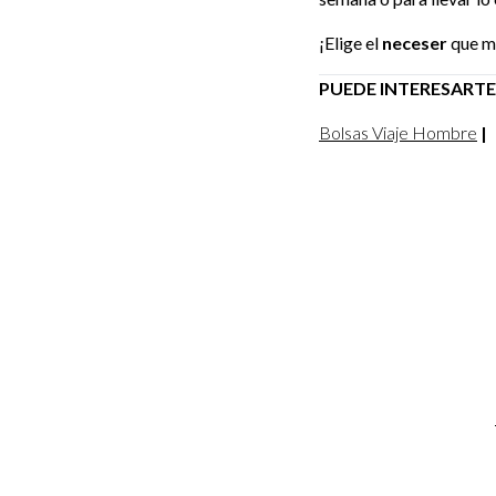
¡Elige el
neceser
que má
PUEDE INTERESARTE
Bolsas Viaje Hombre
|
Email