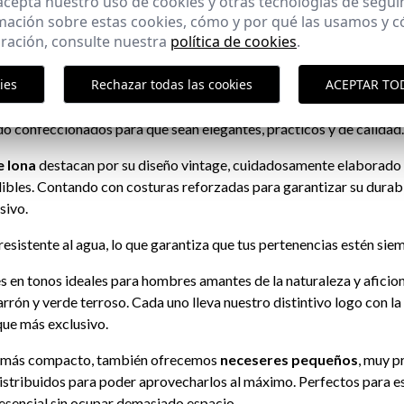
 acepta nuestro uso de cookies y otras tecnologías de segui
mación sobre estas cookies, cómo y por qué las usamos y
ración, consulte nuestra
política de cookies
.
 neceseres para hombre en La Ga
ies
Rechazar todas las cookies
ACEPTAR TO
os perfectamente que cada hombre tiene sus propias necesidades
do confeccionados para que sean elegantes, prácticos y de calidad
 lona
destacan por su diseño vintage, cuidadosamente elaborado 
ibles. Contando con costuras reforzadas para garantizar su durabil
sivo.
resistente al agua, lo que garantiza que tus pertenencias estén sie
s en tonos ideales para hombres amantes de la naturaleza y aficio
rrón y verde terroso. Cada uno lleva nuestro distintivo logo con la 
que más exclusivo.
o más compacto, también ofrecemos
neceseres pequeños
, muy p
stribuidos para poder aprovecharlos al máximo. Perfectos para e
 esencial sin ocupar demasiado espacio.