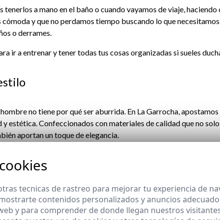
 tenerlos a mano en el baño o cuando vayamos de viaje, haciendo q
s cómoda y que no perdamos tiempo buscando lo que necesitamos
ños o derrames.
ra ir a entrenar y tener todas tus cosas organizadas si sueles duch
estilo
 hombre no tiene por qué ser aburrida. En La Garrocha, apostamos
 y estética. Confeccionados con materiales de calidad que no solo
mbién aportan un toque de elegancia.
 cookies
bién es importante
tras tecnicas de rastreo para mejorar tu experiencia de n
mostrarte contenidos personalizados y anuncios adecuados,
os compactos son ideales para escapadas cortas, mientras que los
 web y para comprender de donde llegan nuestros visitantes
largos o a quienes necesitan llevar más productos.