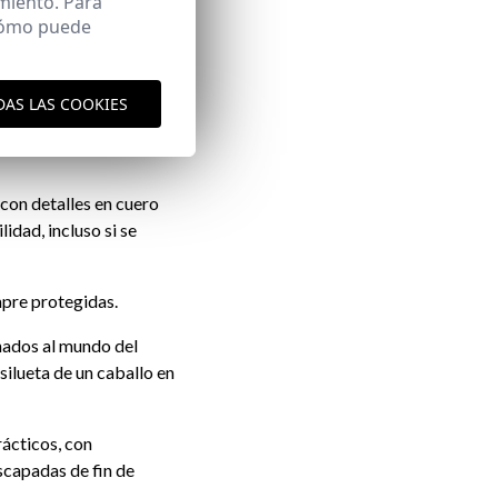
miento. Para
 cómo puede
rrocha®
DAS LAS COOKIES
, y por eso todos
.
con detalles en cuero
idad, incluso si se
mpre protegidas.
nados al mundo del
silueta de un caballo en
rácticos, con
scapadas de fin de