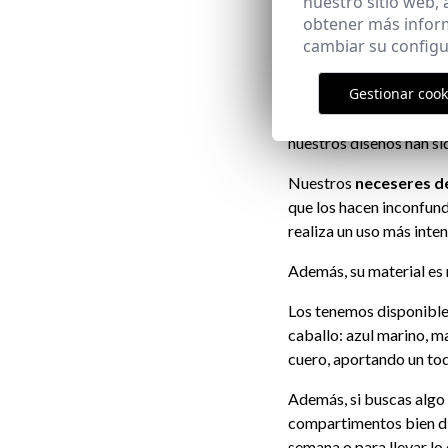
nuestro sitio web,
obtener más infor
cambiar su configu
Los mejores
Gestionar cook
En La Garrocha®, sabem
nuestros diseños han si
Nuestros
neceseres de
que los hacen inconfund
realiza un uso más inten
Además, su material es 
Los tenemos disponible
caballo: azul marino, ma
cuero, aportando un to
Además, si buscas alg
compartimentos bien di
semana o para llevar lo