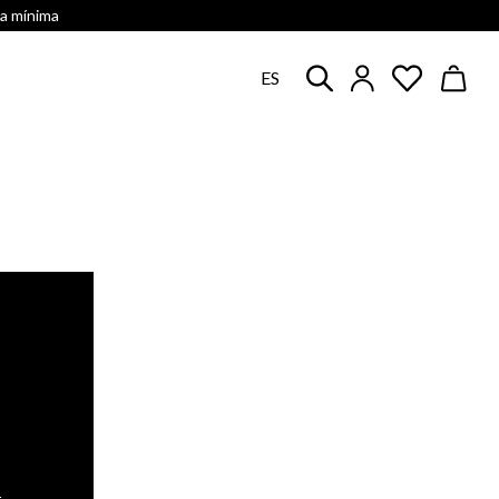
ra mínima
ES