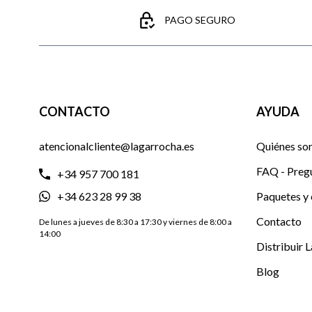
PAGO SEGURO
CONTACTO
AYUDA
atencionalcliente@lagarrocha.es
Quiénes so
FAQ - Preg
+34 957 700 181
+34 623 28 99 38
Paquetes y 
Contacto
De lunes a jueves de 8:30 a 17:30 y viernes de 8:00 a
14:00
Distribuir 
Blog