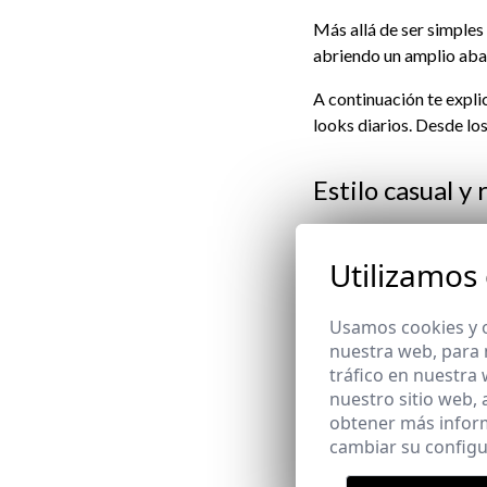
Más allá de ser simples 
abriendo un amplio aba
A continuación te expl
looks diarios. Desde lo
Estilo casual y
Para un estilo más casu
Utilizamos
básica. Un look relajado
encuentro informal con 
Usamos cookies y o
hombre
deportivas.
nuestra web, para 
tráfico en nuestra
Elegancia urba
nuestro sitio web,
obtener más infor
cambiar su configu
El chaleco polar no sol