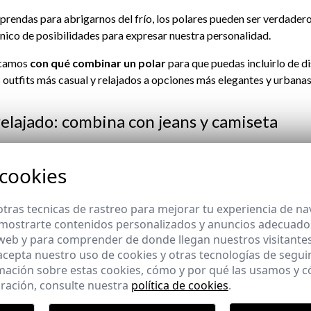
prendas para abrigarnos del frío, los polares pueden ser verdaderos
nico de posibilidades para expresar nuestra personalidad.
icamos
con qué combinar un polar
para que puedas incluirlo de di
s outfits más casual y relajados a opciones más elegantes y urbanas
 relajado: combina con jeans y camiseta
al, puedes combinar tu
chaleco de forro polar
con unos jeans c
 cookies
, pero con un toque de estilo que resulta ideal para salir a pasear p
amigos el fin de semana. Puedes completar este outfit con unas
za
tras tecnicas de rastreo para mejorar tu experiencia de n
mostrarte contenidos personalizados y anuncios adecuados,
 web y para comprender de donde llegan nuestros visitantes
na: chaleco polar sobre camisa y pantalone
 acepta nuestro uso de cookies y otras tecnologías de segui
mación sobre estas cookies, cómo y por qué las usamos y
ración, consulte nuestra
política de cookies
.
o es una prenda ideal para ocasiones más informales, sino también 