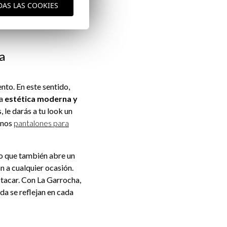
 sobre una camisa de
DAS LAS COOKIES
es añadir unos zapatos
a
nto. En este sentido,
na
estética moderna y
 le darás a tu look un
unos
pantalones para
ino que también abre un
n a cualquier ocasión.
tacar. Con La Garrocha,
da se reflejan en cada