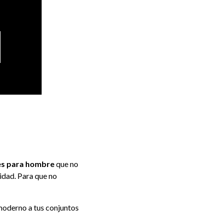
es
para hombre
que no
lidad. Para que no
 moderno a tus conjuntos