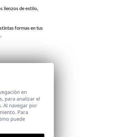
 lienzos de estilo,
stintas formas en tus
.
ómodos y una camiseta
or la ciudad o un
patillas de
avegación en
 para analizar el
. Al navegar por
s de vestir
miento. Para
 cómo puede
para destacar en