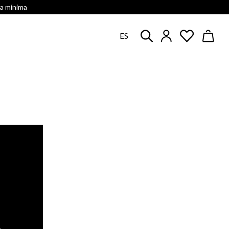
ra mínima
ES