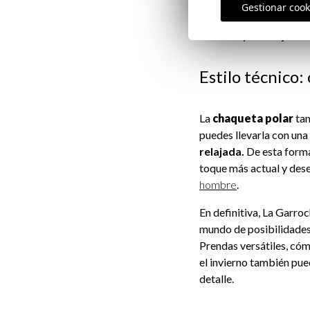
eventos más formales. S
Gestionar cook
vestir y unos pantalon
de vestir y un reloj.
Estilo técnico
La
chaqueta polar
tam
puedes llevarla con una
relajada.
De esta forma,
toque más actual y des
hombre
.
En definitiva, La Garro
mundo de posibilidades
Prendas versátiles, có
el invierno también pued
detalle.