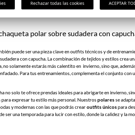
i buscas un estilo más sofisticado, puedes llevar tu chaleco polar
ies
Rechazar todas las cookies
ACEPTAR TO
es adecuados. Para poner el toque final, como complementos, pued
: chaqueta polar sobre sudadera con capuch
bién puede ser una pieza clave en outfits técnicos y de entrenamie
 sudadera con capucha. La combinación de tejidos y estilos crea u
 no solamente estarás más calentito en invierno, sino que, además,
enfadado. Para tus entrenamientos, complementa el conjunto con 
cha no solo te ofrece prendas ideales para abrigarte en invierno, s
 para expresar tu estilo más personal. Nuestros
polares
se adapta
modas y modernas con las que podrás crear
outfits únicos
para des
e ser una temporada para lucir con estilo, donde la calidez y la mo