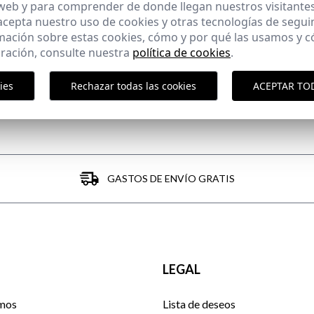
 web y para comprender de donde llegan nuestros visitantes
He leído y acepto vuestra
protección de datos
 acepta nuestro uso de cookies y otras tecnologías de segui
mación sobre estas cookies, cómo y por qué las usamos y
ración, consulte nuestra
política de cookies
.
ENVIAR
ies
Rechazar todas las cookies
ACEPTAR TO
GASTOS DE ENVÍO GRATIS
LEGAL
mos
Lista de deseos