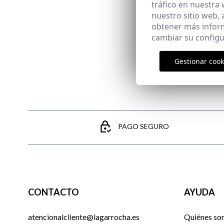
tráfico en nuestra
nuestro sitio web,
obtener más infor
cambiar su configu
Gestionar cook
PAGO SEGURO
CONTACTO
AYUDA
atencionalcliente@lagarrocha.es
Quiénes so