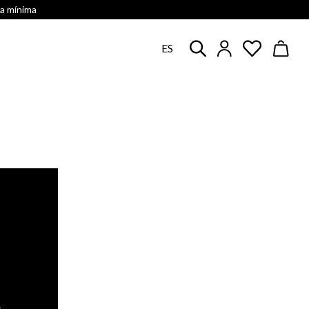
ra mínima
ES