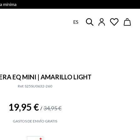
ra mínima
ES
RA EQ MINI | AMARILLO LIGHT
Ref. S25SU0632-260
19,95 €
34,95 €
/
GASTOS DE ENVÍO GRATIS