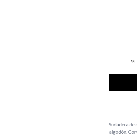
*E
Sudadera de c
algodón. Cort