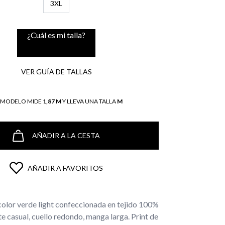
3XL
¿Cuál es mi talla?
VER GUÍA DE TALLAS
L MODELO MIDE
1,87 M
Y LLEVA UNA TALLA
M
AÑADIR A LA CESTA
AÑADIR A FAVORITOS
olor verde light confeccionada en tejido 100%
e casual, cuello redondo, manga larga. Print de