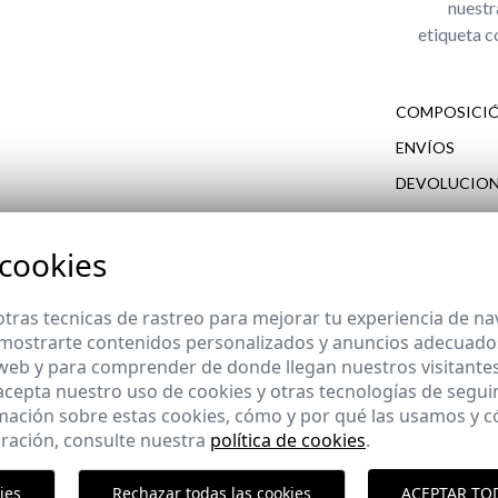
nuestr
etiqueta c
COMPOSICIÓ
ENVÍOS
DEVOLUCION
cliente
 cookies
COMPLETA TU LOOK
tras tecnicas de rastreo para mejorar tu experiencia de n
mostrarte contenidos personalizados y anuncios adecuados,
 web y para comprender de donde llegan nuestros visitantes
 acepta nuestro uso de cookies y otras tecnologías de segui
mación sobre estas cookies, cómo y por qué las usamos y
A EQUESTRIAN
ración, consulte nuestra
política de cookies
.
,95 €
ies
Rechazar todas las cookies
ACEPTAR TO