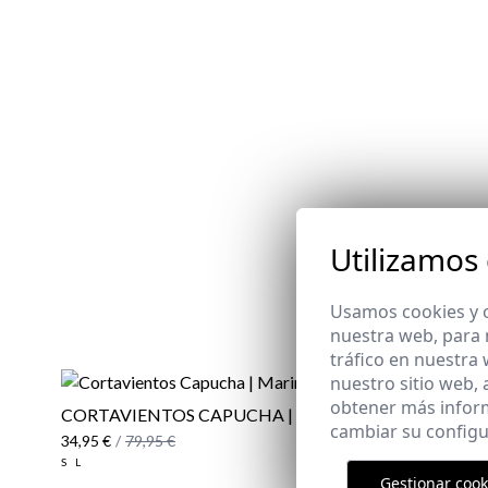
Utilizamos
Usamos cookies y o
nuestra web, para 
tráfico en nuestra
nuestro sitio web,
obtener más infor
CORTAVIENTOS CAPUCHA | MARINO
ZAPATILL
cambiar su configu
34,95 €
/
79,95 €
34,95 €
/
39
S
L
46
Gestionar cook