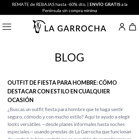
REMATE de REBAJAS hasta -60% dto. |
ENVÍO GRATIS
a la
Península sin compra mínima
BLOG
OUTFIT DE FIESTA PARA HOMBRE: CÓMO
DESTACAR CON ESTILO EN CUALQUIER
OCASIÓN
¿Buscas un outfit fiesta para hombre que te haga sentir
seguro, cómodo y con mucho estilo? Aquí te ayudo a elegir
looks versátiles —desde planes informales hasta noches
especiales— usando prendas de La Garrocha que funcionan
de verdad. Ir bien vestido no es cuestión de complicarse: es