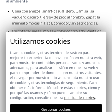
al ambiente
Cena con amigos: smart-casual ligero. Camisa lisa +
vaquero oscuro + jersey de pico al hombro. Zapatilla
minimal o mocasín. Fácil, cómodo y sin estridencias.
Discoteca: líneas limpias y color controlado. Pantalón
oscuro, camiseta o camisa negra/azul marino y capa
Utilizamos cookies
liviana. Evita logos chillones; un solo protagonista.
Terraza: prioriza tejidos frescos (lino o algodón ligero). Si
Usamos cookies y otras tecnicas de rastreo para
es verano, incluso sandalias sobrias de calidad para un
mejorar tu experiencia de navegación en nuestra web,
para mostrarte contenidos personalizados y anuncios
punto effortless; busca buena sujeción y suela con
adecuados, para analizar el tráfico en nuestra web y
agarre.
para comprender de donde llegan nuestros visitantes.
Estilo urbano, clásico o atrevido: elige según tu
Al navegar por nuestro sitio web, acepta nuestro uso
de cookies y otras tecnologías de seguimiento. Para
personalidad
obtener más información sobre estas cookies, cómo y
por qué las usamos y cómo puede cambiar su
Urbano: vaqueros oscuros + camiseta lisa + chaqueta
configuración, consulte nuestra
política de cookies
.
ligera. Neutros (blanco, gris, azul marino) y sneakers
limpios. Proporciones bien resueltas y capas simples.
Gestionar cookies