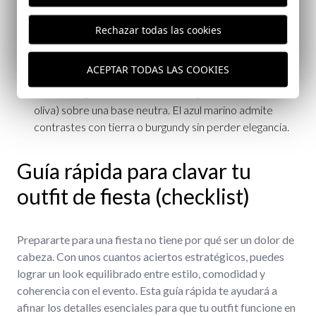
Clásico: camisa de botones + chinos/denim oscuro +
jersey de pico. Añade chaqueta en azul marino para
Rechazar todas las cookies
rematar. Este combo respira equilibrio y gusto
atemporal.
ACEPTAR TODAS LAS COOKIES
Atrevido: juega con texturas (lino, punto fino,
encerados) o con un color acento (burdeos/verde
oliva) sobre una base neutra. El azul marino admite
contrastes con tierra o burgundy sin perder elegancia.
Guía rápida para clavar tu
outfit de fiesta (checklist)
Prepararte para una fiesta no tiene por qué ser un dolor de
cabeza. Con unos cuantos aciertos estratégicos, puedes
lograr un look equilibrado entre estilo, comodidad y
coherencia con el evento. Esta guía rápida te ayudará a
afinar los detalles esenciales para que tu outfit funcione en