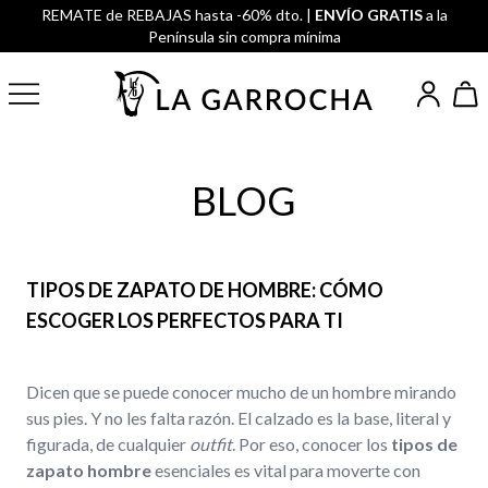
REMATE de REBAJAS hasta -60% dto. |
ENVÍO GRATIS
a la
Península sin compra mínima
BLOG
TIPOS DE ZAPATO DE HOMBRE: CÓMO
ESCOGER LOS PERFECTOS PARA TI
Dicen que se puede conocer mucho de un hombre mirando
sus pies. Y no les falta razón. El calzado es la base, literal y
figurada, de cualquier
outfit
. Por eso, conocer los
tipos de
zapato hombre
esenciales es vital para moverte con