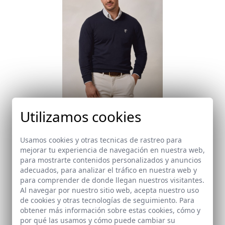
Utilizamos cookies
Usamos cookies y otras tecnicas de rastreo para
mejorar tu experiencia de navegación en nuestra web,
para mostrarte contenidos personalizados y anuncios
Ideas para un estilo business casual
adecuados, para analizar el tráfico en nuestra web y
veraniego
para comprender de donde llegan nuestros visitantes.
Al navegar por nuestro sitio web, acepta nuestro uso
de cookies y otras tecnologías de seguimiento. Para
obtener más información sobre estas cookies, cómo y
El calor no es excusa para no vestir business casual.
por qué las usamos y cómo puede cambiar su
Te dejamos algo de inspiración: