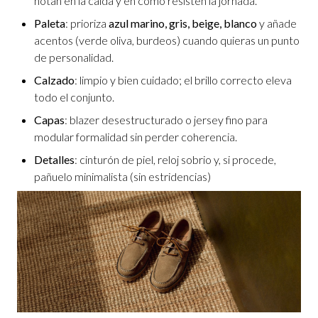
notan en la caída y en cómo resisten la jornada.
Paleta
: prioriza
azul marino, gris, beige, blanco
y añade
acentos (verde oliva, burdeos) cuando quieras un punto
de personalidad.
Calzado
: limpio y bien cuidado; el brillo correcto eleva
todo el conjunto.
Capas
: blazer desestructurado o jersey fino para
modular formalidad sin perder coherencia.
Detalles
: cinturón de piel, reloj sobrio y, si procede,
pañuelo minimalista (sin estridencias)