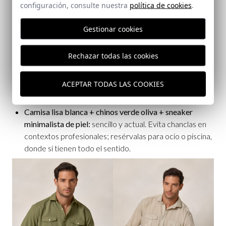
configuración, consulte nuestra
política de cookies
.
Camisa de lino en arena o celeste + chinos ligeros +
Gestionar cookies
mocasín:
transpirable, ordenado y fresco. El lino regula
la temperatura y evita brillos indeseados.
Rechazar todas las cookies
Camisa Oxford manga remangada + chino beige +
náutico:
perfecto para oficina flexible o reunión en
terraza. Si necesitas elevar, añade blazer de algodón sin
ACEPTAR TODAS LAS COOKIES
forro.
Camisa lisa blanca + chinos verde oliva + sneaker
minimalista de piel:
sencillo y actual. Evita chanclas en
contextos profesionales; resérvalas para ocio o piscina,
donde sí tienen todo el sentido.