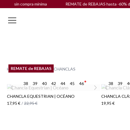
ula sin compra mínima
REMATE de REBAJAS hasta -60% dto. |
REMATE de REBAJAS
HOME
ROPA
BAÑO
CHANCLAS
38
39
40
42
44
45
46
38
39
4
CHANCLA EQUESTRIAN | OCÉANO
CHANCLA CLÁ
17,95 €
/
22,95 €
19,95 €