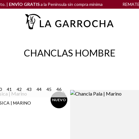
ENVÍO GRATIS
a la Península sin compra mínima
REMATE de R
CHANCLAS HOMBRE
0
41
42
43
44
45
46
NUEVO
SICA | MARINO