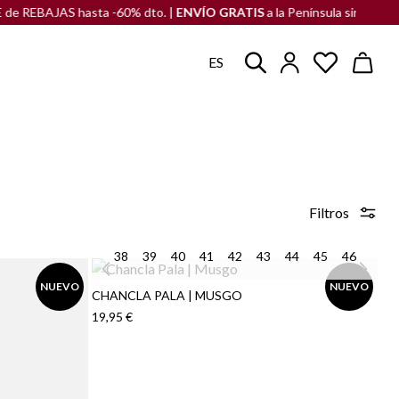
EBAJAS hasta -60% dto. |
ENVÍO GRATIS
a la Península sin compra mí
ES
Filtros
38
39
40
41
42
43
44
45
46
NUEVO
NUEVO
CHANCLA PALA | MUSGO
19,95 €