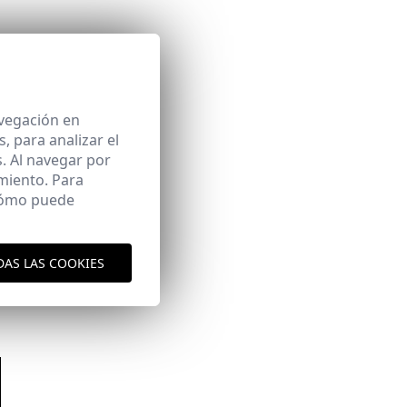
avegación en
 para analizar el
. Al navegar por
miento. Para
 cómo puede
DAS LAS COOKIES