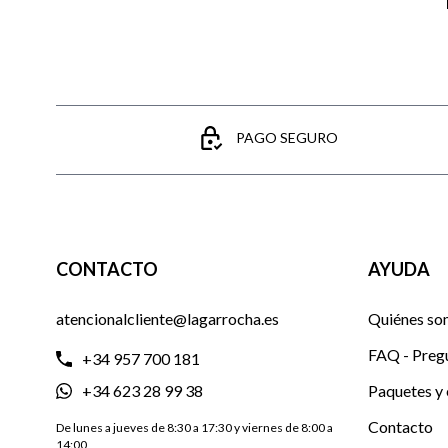
PAGO SEGURO
CONTACTO
AYUDA
atencionalcliente@lagarrocha.es
Quiénes so
FAQ - Preg
+34 957 700 181
+34 623 28 99 38
Paquetes y 
Contacto
De lunes a jueves de 8:30 a 17:30 y viernes de 8:00 a
14:00