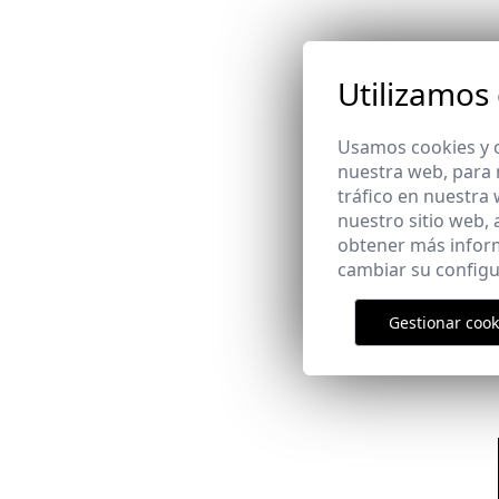
Utilizamos
Usamos cookies y o
nuestra web, para 
tráfico en nuestra
nuestro sitio web,
obtener más infor
cambiar su configu
Email
Gestionar cook