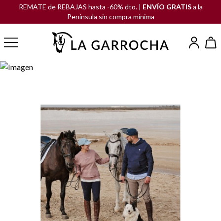
REMATE de REBAJAS hasta -60% dto. |
ENVÍO GRATIS
a la
Península sin compra mínima