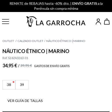
REMATE de REBAJAS hasta -60% dto. |
ENVÍO GRATIS
a la
Península sin compra mínima
OUTLET
CALZADO OUTLET
NÁUTICO ÉTNICO | MARINO
NÁUTICO ÉTNICO | MARINO
Ref. S24ZA0263-01
34,95 €
/
39,95 €
GASTOS DE ENVÍO GRATIS
38
39
VER GUÍA DE TALLAS