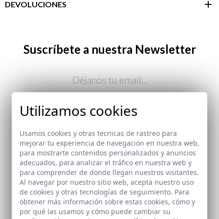
DEVOLUCIONES
Área de
cliente
Suscríbete a nuestra Newsletter
Email
Utilizamos cookies
He leído y acepto vuestra
protección de datos
Usamos cookies y otras tecnicas de rastreo para
ENVIAR
mejorar tu experiencia de navegación en nuestra web,
para mostrarte contenidos personalizados y anuncios
aquí
adecuados, para analizar el tráfico en nuestra web y
Paquetes y envíos
para comprender de donde llegan nuestros visitantes.
aquí
Al navegar por nuestro sitio web, acepta nuestro uso
de cookies y otras tecnologías de seguimiento. Para
obtener más información sobre estas cookies, cómo y
por qué las usamos y cómo puede cambiar su
PAGO SEGURO