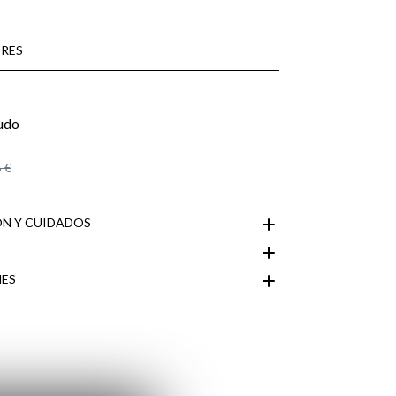
RES
 €
N Y CUIDADOS
ES
Área de