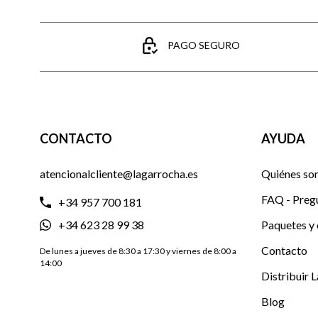
PAGO SEGURO
CONTACTO
AYUDA
atencionalcliente@lagarrocha.es
Quiénes so
FAQ - Preg
+34 957 700 181
+34 623 28 99 38
Paquetes y 
Contacto
De lunes a jueves de 8:30 a 17:30 y viernes de 8:00 a
14:00
Distribuir 
Blog