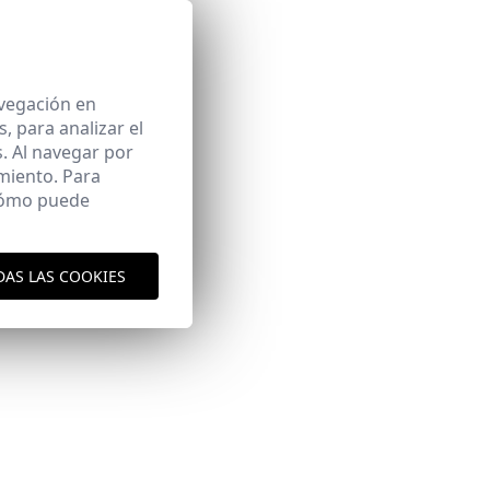
avegación en
 para analizar el
. Al navegar por
miento. Para
 cómo puede
aquí
es y envíos
aquí
DAS LAS COOKIES