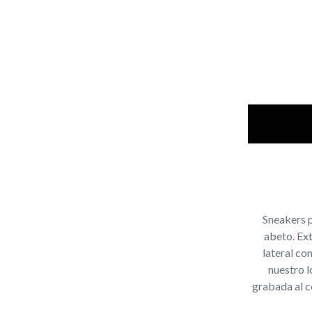
Sneakers p
abeto. Ext
lateral co
nuestro l
grabada al c