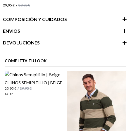
/
29,95 €
39,95 €
COMPOSICIÓN Y CUIDADOS
ENVÍOS
DEVOLUCIONES
Área de
cliente
COMPLETA TU LOOK
CHINOS SEMIPITILLO | BEIGE
25,95 €
/
39,95 €
52
54