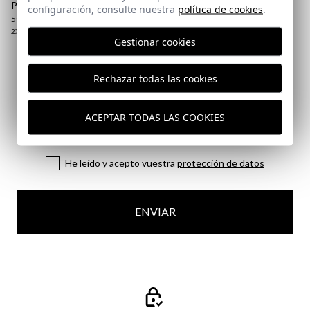
PARKA TÉCNICA | MUSGO
configuración, consulte nuestra
política de cookies
.
59,95 €
/
79,95 €
2XL
Gestionar cookies
Suscríbete a nuestra Newsletter
Rechazar todas las cookies
Email
ACEPTAR TODAS LAS COOKIES
He leído y acepto vuestra
protección de datos
ENVIAR