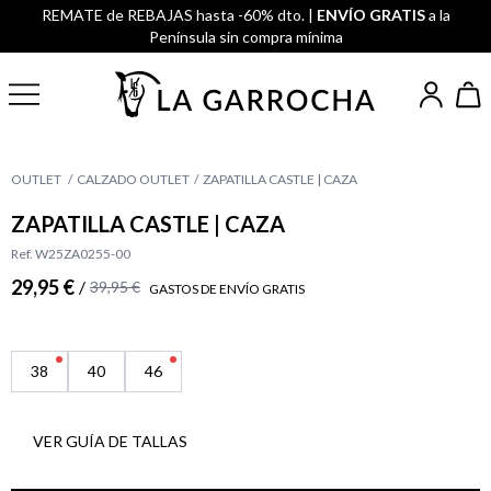
REMATE de REBAJAS hasta -60% dto. |
ENVÍO GRATIS
a la
Península sin compra mínima
OUTLET
CALZADO OUTLET
ZAPATILLA CASTLE | CAZA
ZAPATILLA CASTLE | CAZA
Ref. W25ZA0255-00
29,95 €
/
39,95 €
GASTOS DE ENVÍO GRATIS
38
40
46
VER GUÍA DE TALLAS