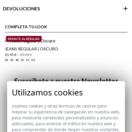
DEVOLUCIONES
Área de
cliente
COMPLETA TU LOOK
REMATE de REBAJAS
JEANS REGULAR | OSCURO
25,95 €
/
39,95 €
38
40
48
50
52
54
Suscríbete a nuestra Newsletter
Utilizamos cookies
Email
aquí
Usamos cookies y otras tecnicas de rastreo para
Paquetes y envíos
mejorar tu experiencia de navegación en nuestra web,
aquí
He leído y acepto vuestra
protección de datos
para mostrarte contenidos personalizados y anuncios
adecuados, para analizar el tráfico en nuestra web y
para comprender de donde llegan nuestros visitantes.