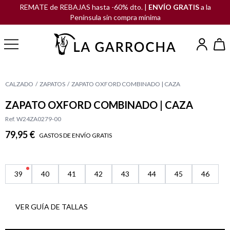
REMATE de REBAJAS hasta -60% dto. |
ENVÍO GRATIS
a la
Península sin compra mínima
CALZADO
ZAPATOS
ZAPATO OXFORD COMBINADO | CAZA
ZAPATO OXFORD COMBINADO | CAZA
Ref. W24ZA0279-00
79,95 €
GASTOS DE ENVÍO GRATIS
39
40
41
42
43
44
45
46
VER GUÍA DE TALLAS