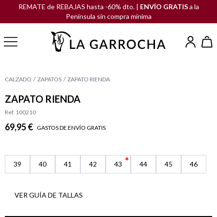
REMATE de REBAJAS hasta -60% dto. |
ENVÍO GRATIS
a la
Península sin compra mínima
CALZADO
ZAPATOS
ZAPATO RIENDA
ZAPATO RIENDA
Ref. 100210
69,95 €
GASTOS DE ENVÍO GRATIS
39
40
41
42
43
44
45
46
VER GUÍA DE TALLAS