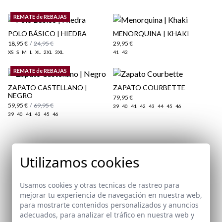
REMATE de REBAJAS
POLO BÁSICO | HIEDRA
MENORQUINA | KHAKI
18,95 €
/
24,95 €
29,95 €
XS
S
M
L
XL
2XL
3XL
41
42
aquí
REMATE de REBAJAS
Paquetes y envíos
ZAPATO CASTELLANO |
ZAPATO COURBETTE
aquí
NEGRO
79,95 €
59,95 €
/
69,95 €
39
40
41
42
43
44
45
46
39
40
41
43
45
46
Suscríbete a nuestra Newsletter
Utilizamos cookies
Email
Usamos cookies y otras tecnicas de rastreo para
mejorar tu experiencia de navegación en nuestra web,
para mostrarte contenidos personalizados y anuncios
He leído y acepto vuestra
protección de datos
adecuados, para analizar el tráfico en nuestra web y