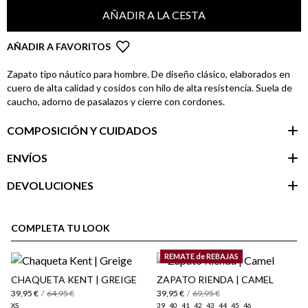
AÑADIR A LA CESTA
AÑADIR A FAVORITOS
Zapato tipo náutico para hombre. De diseño clásico, elaborados en
cuero de alta calidad y cosidos con hilo de alta resistencia. Suela de
caucho, adorno de pasalazos y cierre con cordones.
COMPOSICIÓN Y CUIDADOS
ENVÍOS
DEVOLUCIONES
Área de
cliente
COMPLETA TU LOOK
REMATE de REBAJAS
CHAQUETA KENT | GREIGE
ZAPATO RIENDA | CAMEL
39,95 €
/
64,95 €
39,95 €
/
69,95 €
XS
39
40
41
42
43
44
45
46