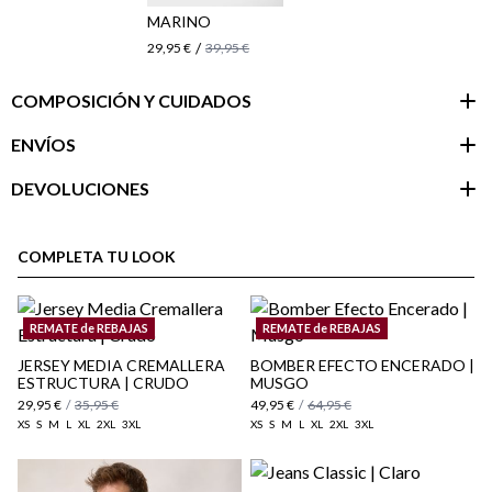
MARINO
/
29,95 €
39,95 €
COMPOSICIÓN Y CUIDADOS
ENVÍOS
DEVOLUCIONES
Área de
cliente
COMPLETA TU LOOK
REMATE de REBAJAS
REMATE de REBAJAS
JERSEY MEDIA CREMALLERA
BOMBER EFECTO ENCERADO |
ESTRUCTURA | CRUDO
MUSGO
29,95 €
/
35,95 €
49,95 €
/
64,95 €
XS
S
M
L
XL
2XL
3XL
XS
S
M
L
XL
2XL
3XL