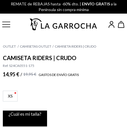
REMATE de REBAJAS hasta -60% dto. |
ENVÍO GRATIS
a la
Península sin compra mínima
OUTLET
CAMISETAS OUTLET
CAMISETA RIDERS | CRUDO
CAMISETA RIDERS | CRUDO
Ref. S24CA0551-175
14,95 €
/
19,95 €
GASTOS DE ENVÍO GRATIS
XS
¿Cuál es mi talla?