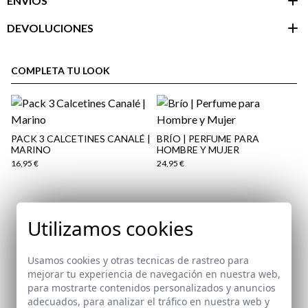
ENVÍOS
DEVOLUCIONES
Área de
cliente
COMPLETA TU LOOK
PACK 3 CALCETINES CANALÉ |
BRÍO | PERFUME PARA
MARINO
HOMBRE Y MUJER
16,95 €
24,95 €
Suscríbete a nuestra Newsletter
Utilizamos cookies
Email
aquí
Usamos cookies y otras tecnicas de rastreo para
Paquetes y envíos
mejorar tu experiencia de navegación en nuestra web,
aquí
para mostrarte contenidos personalizados y anuncios
He leído y acepto vuestra
protección de datos
adecuados, para analizar el tráfico en nuestra web y