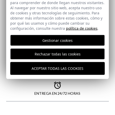
para comprender de donde llegan nuestros visitantes.
Al navegar por nuestro sitio web, acepta nuestro uso
de cookies y otras tecnologías de seguimiento. Para
ENVIAR
obtener más información sobre estas cookies, cómo y
por qué las usamos y cómo puede cambiar su
configuración, consulte nuestra
política de cookies
.
Gestionar cookies
PAGO SEGURO
Rechazar todas las cookies
ACEPTAR TODAS LAS COOKIES
GASTOS DE ENVÍO GRATIS
ENTREGA EN 24/72 HORAS