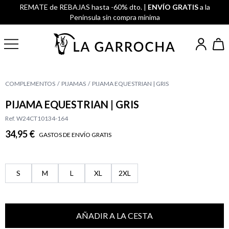
REMATE de REBAJAS hasta -60% dto. |
ENVÍO GRATIS
a la
Península sin compra mínima
COMPLEMENTOS
PIJAMAS
PIJAMA EQUESTRIAN | GRIS
PIJAMA EQUESTRIAN | GRIS
Ref. W24CT10134-164
34,95 €
GASTOS DE ENVÍO GRATIS
S
M
L
XL
2XL
AÑADIR A LA CESTA