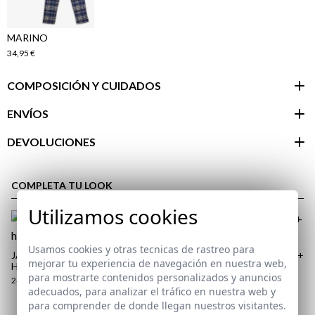
MARINO
34,95 €
COMPOSICIÓN Y CUIDADOS
ENVÍOS
DEVOLUCIONES
Área de
cliente
COMPLETA TU LOOK
Utilizamos cookies
Usamos cookies y otras tecnicas de rastreo para
JARA | PERFUME PARA
PACK BÓXER LISO | MARINO +
mejorar tu experiencia de navegación en nuestra web,
HOMBRE
BLANCO
para mostrarte contenidos personalizados y anuncios
24,95 €
17,95 €
adecuados, para analizar el tráfico en nuestra web y
S
M
2XL
para comprender de donde llegan nuestros visitantes.