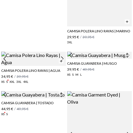
CAMISA POLERA LINO RAYAS | MARINO
29,95 €
/
39,95 €
3XL
CAMISA GUAYABERA | MUSGO
39,95 €
/
49,95 €
CAMISA POLERA LINO RAYAS | AGUA
XS
S
M
L
34,95 €
/
39,95 €
XS
S
XXL
3XL
4XL
CAMISA GUAYABERA | TOSTADO
44,95 €
/
49,95 €
XS
S