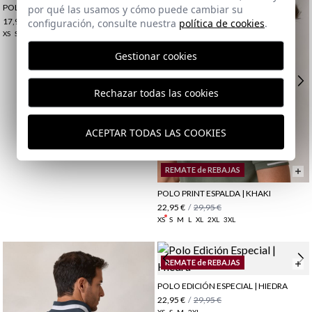
POLO BÁSICO | CARMESÍ
por qué las usamos y cómo puede cambiar su
17,95 €
/
24,95 €
configuración, consulte nuestra
política de cookies
.
XS
S
M
L
XL
2XL
3XL
Gestionar cookies
Rechazar todas las cookies
ACEPTAR TODAS LAS COOKIES
REMATE de REBAJAS
POLO PRINT ESPALDA | KHAKI
22,95 €
/
29,95 €
XS
S
M
L
XL
2XL
3XL
REMATE de REBAJAS
POLO EDICIÓN ESPECIAL | HIEDRA
22,95 €
/
29,95 €
XS
S
M
2XL