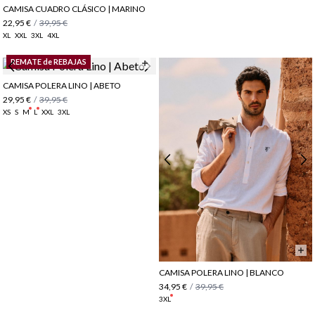
CAMISA CUADRO CLÁSICO | MARINO
22,95 €
/
39,95 €
XL
XXL
3XL
4XL
REMATE de REBAJAS
CAMISA POLERA LINO | ABETO
29,95 €
/
39,95 €
XS
S
M
L
XXL
3XL
CAMISA POLERA LINO | BLANCO
34,95 €
/
39,95 €
3XL