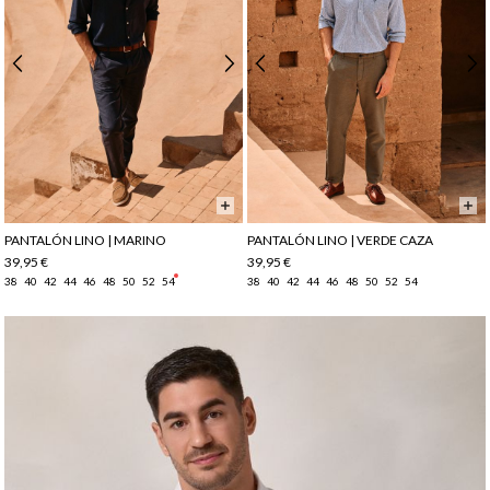
PANTALÓN LINO | MARINO
PANTALÓN LINO | VERDE CAZA
39,95 €
39,95 €
38
40
42
44
46
48
50
52
54
38
40
42
44
46
48
50
52
54