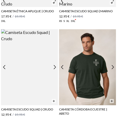
CAMISETA ÉTNICA APLIQUE | CRUDO
CAMISETA ESCUDO SQUAD | MARINO
17,95 €
/
19,95 €
12,95 €
/
19,95 €
3XL
XS
S
XL
3XL
CAMISETA ESCUDO SQUAD | CRUDO
CAMISETA CÓRDOBA ECUESTRE |
ABETO
12,95 €
/
19,95 €