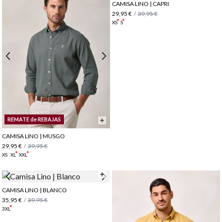
CAMISA LINO | CAPRI
29,95 €
/
39,95 €
XS
S
REMATE de REBAJAS
CAMISA LINO | MUSGO
29,95 €
/
39,95 €
XS
XL
XXL
CAMISA LINO | BLANCO
35,95 €
/
39,95 €
3XL