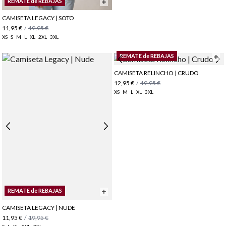
REMATE de REBAJAS
CAMISETA LEGACY | SOTO
11,95 €
/
19,95 €
XS
S
M
L
XL
2XL
3XL
REMATE de REBAJAS
CAMISETA RELINCHO | CRUDO
12,95 €
/
19,95 €
XS
M
L
XL
3XL
REMATE de REBAJAS
CAMISETA LEGACY | NUDE
11,95 €
/
19,95 €