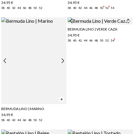
34,95 €
34,95 €
38
40
42
44
46
48
50
52
38
40
42
44
46
48
50
52
54
BERMUDA LINO | VERDE CAZA
34,95 €
38
40
42
44
46
48
50
52
54
BERMUDA LINO | MARINO
34,95 €
38
40
42
44
46
48
50
52