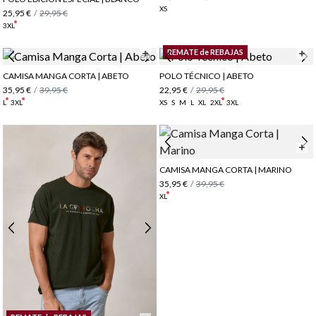
XS
25,95 €
/
29,95 €
3XL
REMATE de REBAJAS
CAMISA MANGA CORTA | ABETO
POLO TÉCNICO | ABETO
35,95 €
/
39,95 €
22,95 €
/
29,95 €
L
3XL
XS
S
M
L
XL
2XL
3XL
CAMISA MANGA CORTA | MARINO
35,95 €
/
39,95 €
XL