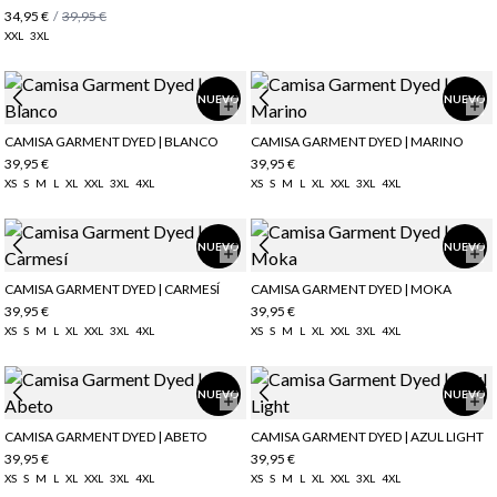
34,95 €
/
39,95 €
XXL
3XL
NUEVO
NUEVO
CAMISA GARMENT DYED | BLANCO
CAMISA GARMENT DYED | MARINO
39,95 €
39,95 €
XS
S
M
L
XL
XXL
3XL
4XL
XS
S
M
L
XL
XXL
3XL
4XL
NUEVO
NUEVO
CAMISA GARMENT DYED | CARMESÍ
CAMISA GARMENT DYED | MOKA
39,95 €
39,95 €
XS
S
M
L
XL
XXL
3XL
4XL
XS
S
M
L
XL
XXL
3XL
4XL
NUEVO
NUEVO
CAMISA GARMENT DYED | ABETO
CAMISA GARMENT DYED | AZUL LIGHT
39,95 €
39,95 €
XS
S
M
L
XL
XXL
3XL
4XL
XS
S
M
L
XL
XXL
3XL
4XL