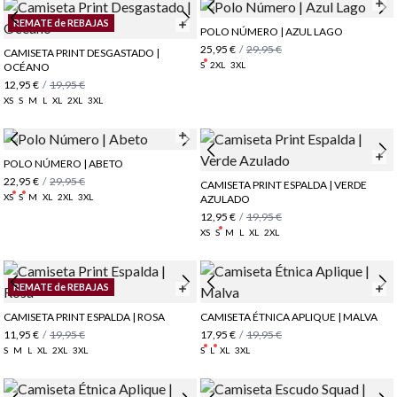
REMATE de REBAJAS
POLO NÚMERO | AZUL LAGO
25,95 €
/
29,95 €
CAMISETA PRINT DESGASTADO |
S
2XL
3XL
OCÉANO
12,95 €
/
19,95 €
XS
S
M
L
XL
2XL
3XL
POLO NÚMERO | ABETO
22,95 €
/
29,95 €
CAMISETA PRINT ESPALDA | VERDE
XS
S
M
XL
2XL
3XL
AZULADO
12,95 €
/
19,95 €
XS
S
M
L
XL
2XL
REMATE de REBAJAS
CAMISETA PRINT ESPALDA | ROSA
CAMISETA ÉTNICA APLIQUE | MALVA
11,95 €
/
19,95 €
17,95 €
/
19,95 €
S
M
L
XL
2XL
3XL
S
L
XL
3XL