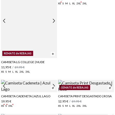
XS
S
M
L
XL
2XL
3XL
REMATE de REBAJAS
CAMISETA LG COLLEGE | NUDE
11,95 €
/
19,95 €
XS
S
M
L
XL
2XL
3XL
REMATE de REBAJAS
CAMISETA CADENETA | AZUL LAGO
CAMISETA PRINT DESGASTADO | ROSA
19,95 €
12,95 €
/
19,95 €
XS
S
3XL
XS
S
M
L
XL
2XL
3XL