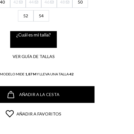
40
42
44
46
48
50
52
54
¿Cuál es mi talla?
VER GUÍA DE TALLAS
 MODELO MIDE
1,87 M
Y LLEVA UNA TALLA
42
AÑADIR A LA CESTA
AÑADIR A FAVORITOS