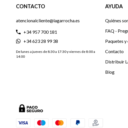
CONTACTO
AYUDA
atencionalcliente@lagarrocha.es
Quiénes so
FAQ - Preg
+34 957 700 181
+34 623 28 99 38
Paquetes y 
Contacto
De lunes a jueves de 8:30 a 17:30 y viernes de 8:00 a
14:00
Distribuir 
Blog