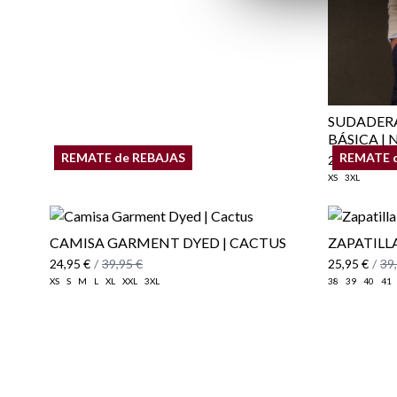
SUDADER
BÁSICA |
REMATE de REBAJAS
REMATE 
22,95 €
/
34
XS
3XL
CAMISA GARMENT DYED | CACTUS
ZAPATILL
24,95 €
/
39,95 €
25,95 €
/
39
XS
S
M
L
XL
XXL
3XL
38
39
40
41