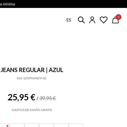
ra mínima
5
ES
JEANS REGULAR | AZUL
Ref. S25PN0429-02
25,95 €
39,95 €
/
GASTOS DE ENVÍO GRATIS