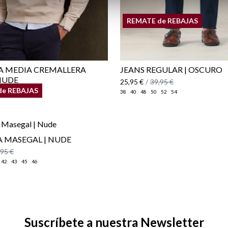
REMATE de REBAJAS
A MEDIA CREMALLERA
JEANS REGULAR | OSCURO
 NUDE
25,95 €
/
39,95 €
de REBAJAS
,95 €
38
40
48
50
52
54
A MASEGAL | NUDE
,95 €
42
43
45
46
Suscríbete a nuestra Newsletter