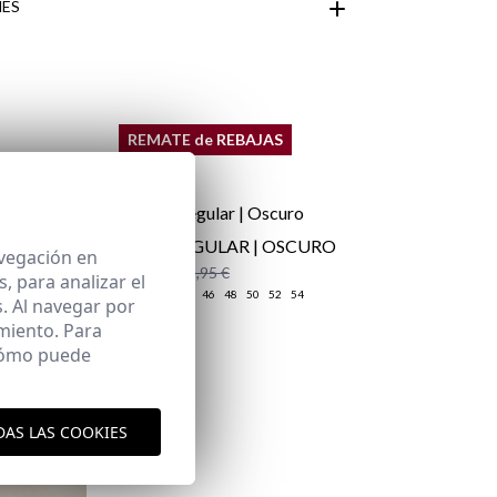
ES
Área de
REMATE de REBAJAS
JEANS REGULAR | OSCURO
avegación en
25,95 €
/
39,95 €
 para analizar el
38
40
42
44
46
48
50
52
54
. Al navegar por
miento. Para
 cómo puede
aquí
es y envíos
aquí
DAS LAS COOKIES