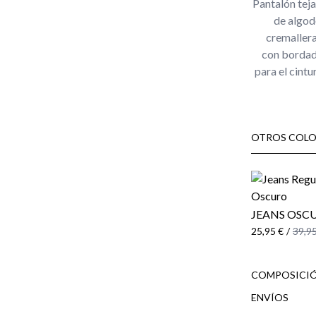
Pantalón teja
de algod
cremallera
con bordado
para el cintu
OTROS COLO
JEANS OSC
25,95 €
/
39,95
COMPOSICIÓ
ENVÍOS