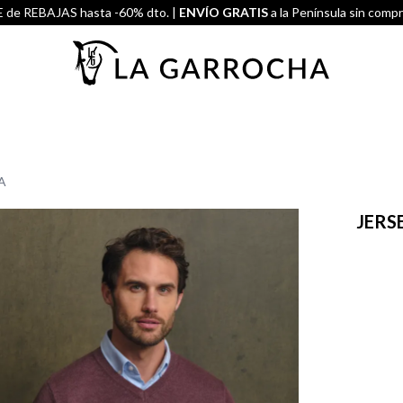
de REBAJAS hasta -60% dto. |
ENVÍO GRATIS
a la Península sin comp
A
JERS