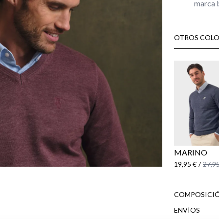
marca b
OTROS COLO
MARINO
19,95 €
/
27,95
COMPOSICIÓ
ENVÍOS