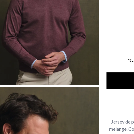
*E
Jersey de 
melange. Cor