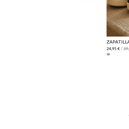
ZAPATILLA
24,95 €
/
39
38
Email