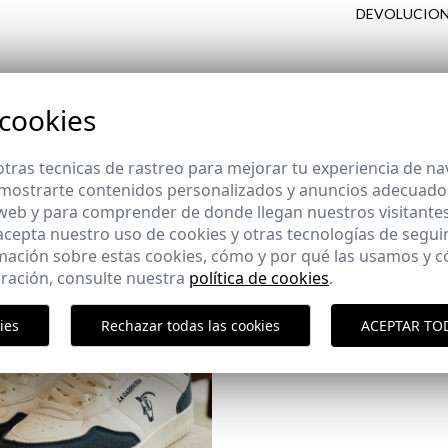
DEVOLUCION
cliente
 cookies
COMPLETA TU LOOK
tras tecnicas de rastreo para mejorar tu experiencia de n
mostrarte contenidos personalizados y anuncios adecuados,
 web y para comprender de donde llegan nuestros visitantes
 acepta nuestro uso de cookies y otras tecnologías de segui
mación sobre estas cookies, cómo y por qué las usamos y
ración, consulte nuestra
política de cookies
.
ies
Rechazar todas las cookies
ACEPTAR TO
Paquet