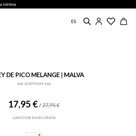
ra mínima
ES
EY DE PICO MELANGE | MALVA
Ref. S25PT0139-160
17,95 €
27,95 €
/
GASTOS DE ENVÍO GRATIS