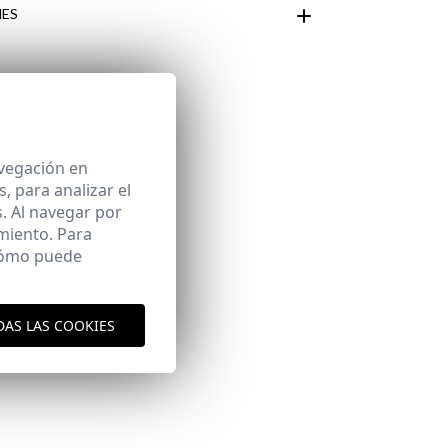
ES
Área de
avegación en
 para analizar el
. Al navegar por
miento. Para
 cómo puede
DAS LAS COOKIES
aquí
es y envíos
aquí