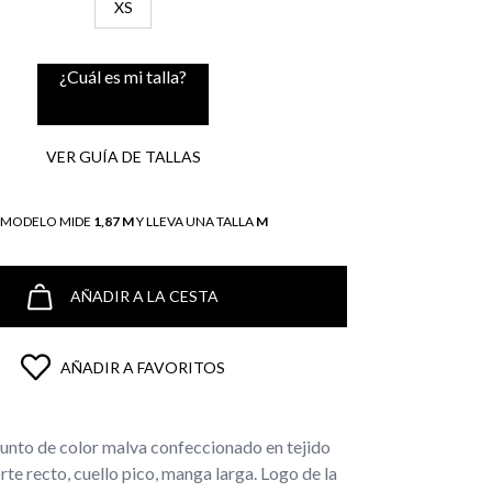
XS
¿Cuál es mi talla?
VER GUÍA DE TALLAS
L MODELO MIDE
1,87 M
Y LLEVA UNA TALLA
M
AÑADIR A LA CESTA
AÑADIR A FAVORITOS
punto de color malva confeccionado en tejido
te recto, cuello pico, manga larga. Logo de la