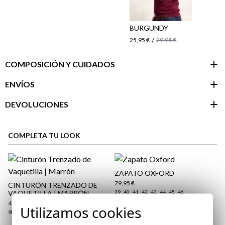
BURGUNDY
/
25,95 €
29,95 €
COMPOSICIÓN Y CUIDADOS
ENVÍOS
DEVOLUCIONES
Área de
cliente
COMPLETA TU LOOK
ZAPATO OXFORD
79,95 €
CINTURÓN TRENZADO DE
VAQUETILLA | MARRÓN
39
40
41
42
43
44
45
46
44,95 €
Utilizamos cookies
90
95
100
105
110