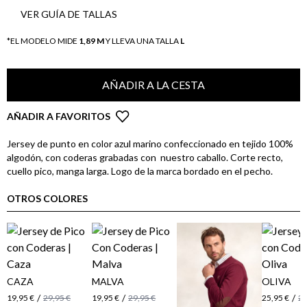
VER GUÍA DE TALLAS
*EL MODELO MIDE
1,89 M
Y LLEVA UNA TALLA
L
AÑADIR A LA CESTA
AÑADIR A FAVORITOS
Jersey de punto en color azul marino confeccionado en tejido 100%
algodón, con coderas grabadas con nuestro caballo. Corte recto,
cuello pico, manga larga. Logo de la marca bordado en el pecho.
OTROS COLORES
CAZA
MALVA
OLIVA
/
/
/
19,95 €
29,95 €
19,95 €
29,95 €
25,95 €
29