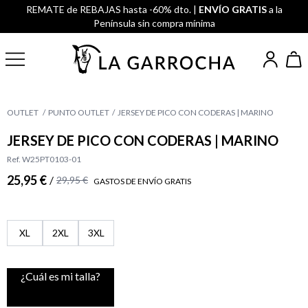
REMATE de REBAJAS hasta -60% dto. |
ENVÍO GRATIS
a la
Península sin compra mínima
OUTLET
PUNTO OUTLET
JERSEY DE PICO CON CODERAS | MARINO
JERSEY DE PICO CON CODERAS | MARINO
Ref. W25PT0103-01
25,95 €
/
29,95 €
GASTOS DE ENVÍO GRATIS
XL
2XL
3XL
¿Cuál es mi talla?