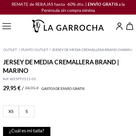
REMATE de REBAJAS hasta -60% dto. |
ENVÍO GRATIS
a la
Península sin compra mínima
OUTLET
PUNTO OUTLET
JERSEY DE MEDIA CREMALLERA BRAND | MARINO
JERSEY DE MEDIA CREMALLERA BRAND |
MARINO
Ref. W25PT0111-01
29,95 €
/
34,95 €
GASTOS DE ENVÍO GRATIS
XS
S
¿Cuál es mi talla?