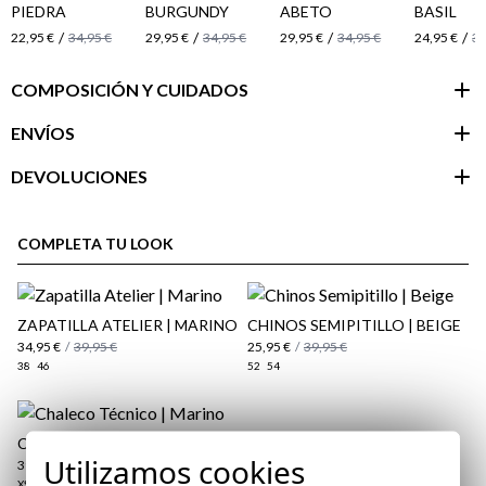
PIEDRA
BURGUNDY
ABETO
BASIL
/
/
/
/
22,95 €
34,95 €
29,95 €
34,95 €
29,95 €
34,95 €
24,95 €
34
COMPOSICIÓN Y CUIDADOS
ENVÍOS
DEVOLUCIONES
Área de
cliente
COMPLETA TU LOOK
ZAPATILLA ATELIER | MARINO
CHINOS SEMIPITILLO | BEIGE
34,95 €
/
39,95 €
25,95 €
/
39,95 €
38
46
52
54
CHALECO TÉCNICO | MARINO
Utilizamos cookies
39,95 €
/
49,95 €
XS