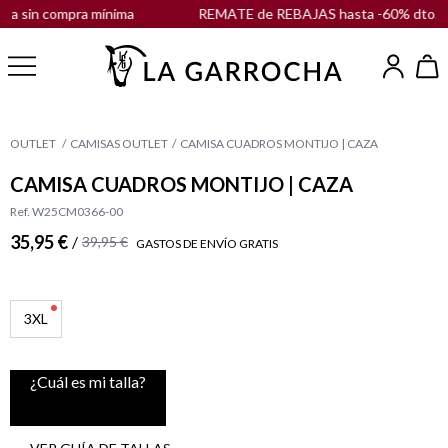
a sin compra mínima
REMATE de REBAJAS hasta -60% dto. |
E
OUTLET
CAMISAS OUTLET
CAMISA CUADROS MONTIJO | CAZA
CAMISA CUADROS MONTIJO | CAZA
Ref. W25CM0366-00
35,95 €
/
39,95 €
GASTOS DE ENVÍO GRATIS
3XL
¿Cuál es mi talla?