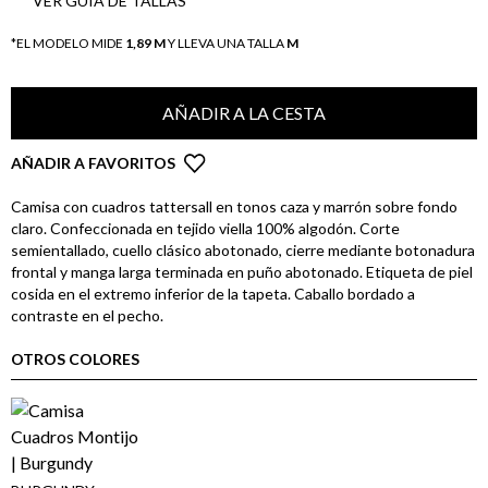
VER GUÍA DE TALLAS
*EL MODELO MIDE
1,89 M
Y LLEVA UNA TALLA
M
AÑADIR A LA CESTA
AÑADIR A FAVORITOS
Camisa con cuadros tattersall en tonos caza y marrón sobre fondo
claro. Confeccionada en tejido viella 100% algodón. Corte
semientallado, cuello clásico abotonado, cierre mediante botonadura
frontal y manga larga terminada en puño abotonado. Etiqueta de piel
cosida en el extremo inferior de la tapeta. Caballo bordado a
contraste en el pecho.
OTROS COLORES