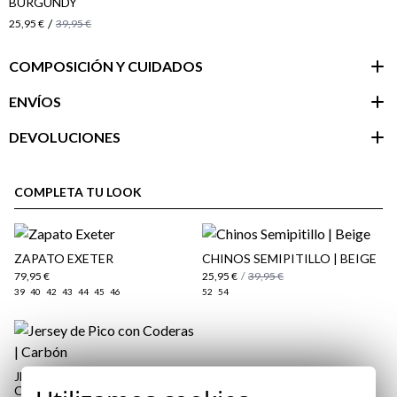
BURGUNDY
/
25,95 €
39,95 €
COMPOSICIÓN Y CUIDADOS
ENVÍOS
DEVOLUCIONES
Área de
cliente
COMPLETA TU LOOK
ZAPATO EXETER
CHINOS SEMIPITILLO | BEIGE
79,95 €
25,95 €
/
39,95 €
39
40
42
43
44
45
46
52
54
JERSEY DE PICO CON
CODERAS | CARBÓN