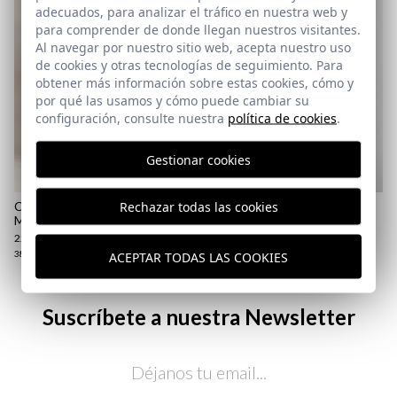
adecuados, para analizar el tráfico en nuestra web y
para comprender de donde llegan nuestros visitantes.
Al navegar por nuestro sitio web, acepta nuestro uso
de cookies y otras tecnologías de seguimiento. Para
obtener más información sobre estas cookies, cómo y
por qué las usamos y cómo puede cambiar su
configuración, consulte nuestra
política de cookies
.
aquí
Gestionar cookies
Paquetes y envíos
aquí
Rechazar todas las cookies
CHINOS CARGO PANA |
ZAPATILLA NIMES | BLANCO
MARINO
29,95 €
/
39,95 €
22,95 €
/
39,95 €
38
ACEPTAR TODAS LAS COOKIES
38
40
50
52
Suscríbete a nuestra Newsletter
Email