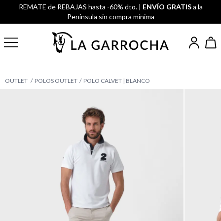
REMATE de REBAJAS hasta -60% dto. |
ENVÍO GRATIS
a la
Península sin compra mínima
OUTLET
POLOS OUTLET
POLO CALVET | BLANCO