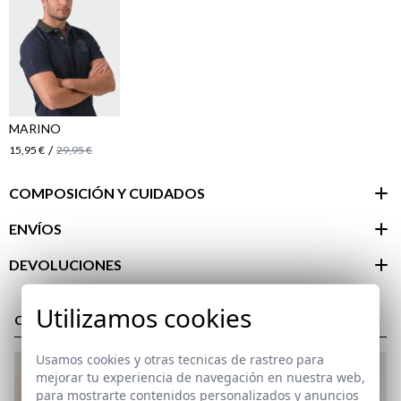
MARINO
/
15,95 €
29,95 €
COMPOSICIÓN Y CUIDADOS
ENVÍOS
DEVOLUCIONES
Área de
Utilizamos cookies
cliente
COMPLETA TU LOOK
Usamos cookies y otras tecnicas de rastreo para
mejorar tu experiencia de navegación en nuestra web,
para mostrarte contenidos personalizados y anuncios