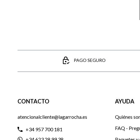
PAGO SEGURO
CONTACTO
AYUDA
atencionalcliente@lagarrocha.es
Quiénes so
FAQ - Preg
+34 957 700 181
+34 623 28 99 38
Paquetes y 