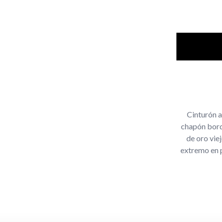
Cinturón a
chapón bord
de oro vie
extremo en p