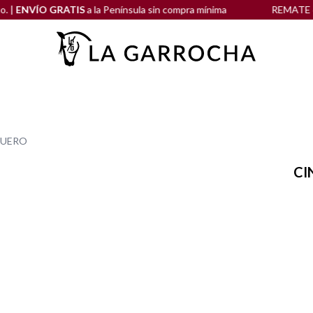
NVÍO GRATIS
a la Península sin compra mínima
REMATE de RE
CUERO
CI