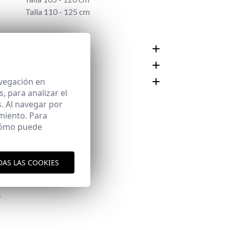
Talla 110 - 125 cm
N Y CUIDADOS
avegación en
ES
 para analizar el
Área de
. Al navegar por
miento. Para
 cómo puede
DAS LAS COOKIES