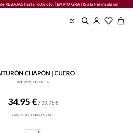
BAJAS hasta -60% dto. |
ENVÍO GRATIS
a la Península sin compra mín
ES
NTURÓN CHAPÓN | CUERO
Ref. W25TN1116-02
34,95 €
39,95 €
/
GASTOS DE ENVÍO GRATIS