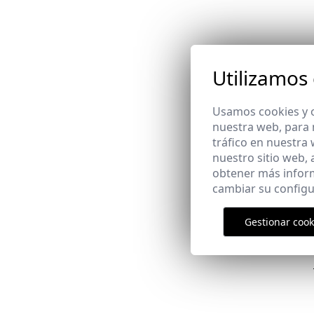
Utilizamos
Usamos cookies y o
nuestra web, para 
tráfico en nuestra
nuestro sitio web,
obtener más infor
cambiar su configu
Gestionar cook
Email