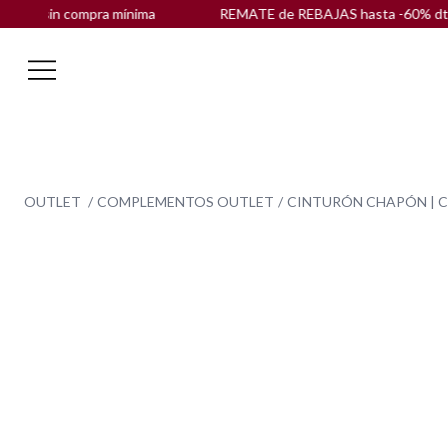
la sin compra mínima
REMATE de REBAJAS hasta -60% dto. |
E
OUTLET
COMPLEMENTOS OUTLET
CINTURÓN CHAPÓN | 