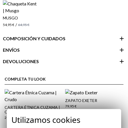
MUSGO
/
54,95 €
64,95 €
COMPOSICIÓN Y CUIDADOS
ENVÍOS
DEVOLUCIONES
Área de
cliente
COMPLETA TU LOOK
ZAPATO EXETER
79,95 €
CARTERA ÉTNICA CUZAMA |
CRUDO
39
40
42
43
44
45
46
Utilizamos cookies
29,95 €