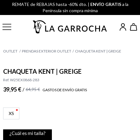
REMATE de REBAJAS hasta -60% dto. |
ENVÍO GRATIS
a la
Península sin compra mínima
OUTLET
PRENDAS EXTERIOR OUTLET
CHAQUETA KENT | GREIGE
CHAQUETA KENT | GREIGE
Ref. W25EX0868-283
39,95 €
/
64,95 €
GASTOS DE ENVÍO GRATIS
XS
¿Cuál es mi talla?