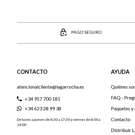
PAGO SEGURO
CONTACTO
AYUDA
atencionalcliente@lagarrocha.es
Quiénes so
FAQ - Preg
+34 957 700 181
+34 623 28 99 38
Paquetes y 
Contacto
De lunes a jueves de 8:30 a 17:30 y viernes de 8:00 a
14:00
Distribuir 