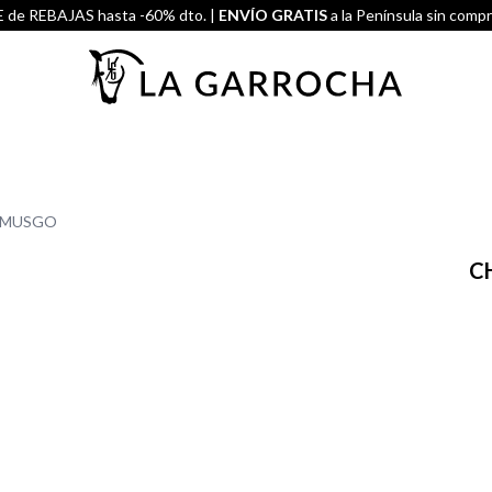
de REBAJAS hasta -60% dto. |
ENVÍO GRATIS
a la Península sin comp
 MUSGO
C