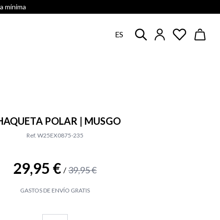
ra mínima
ES
HAQUETA POLAR | MUSGO
Ref. W25EX0875-235
29,95 €
39,95 €
/
GASTOS DE ENVÍO GRATIS