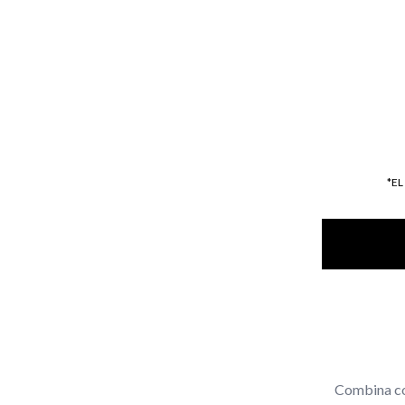
*E
Combina co