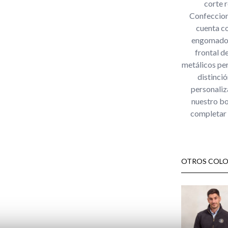
corte r
Confecciona
cuenta co
engomados 
frontal d
metálicos per
distinció
personaliz
nuestro bo
completar 
OTROS COLO