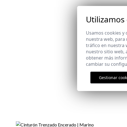
Utilizamos
Usamos cookies y o
nuestra web, para 
tráfico en nuestra
nuestro sitio web,
obtener más infor
cambiar su configu
Gestionar cook