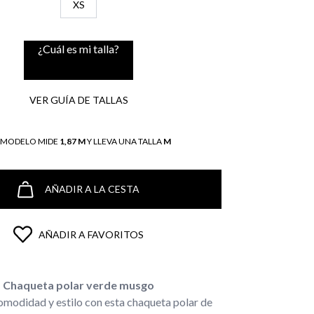
XS
¿Cuál es mi talla?
VER GUÍA DE TALLAS
L MODELO MIDE
1,87 M
Y LLEVA UNA TALLA
M
AÑADIR A LA CESTA
AÑADIR A FAVORITOS
Chaqueta polar verde musgo
modidad y estilo con esta chaqueta polar de