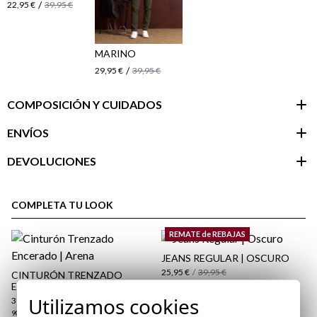
/
22,95 €
39,95 €
MARINO
/
29,95 €
39,95 €
COMPOSICIÓN Y CUIDADOS
ENVÍOS
DEVOLUCIONES
Área de
cliente
COMPLETA TU LOOK
REMATE de REBAJAS
JEANS REGULAR | OSCURO
25,95 €
/
39,95 €
CINTURÓN TRENZADO
ENCERADO | ARENA
38
40
48
50
52
54
Utilizamos cookies
39,95 €
90
95
100
105
110