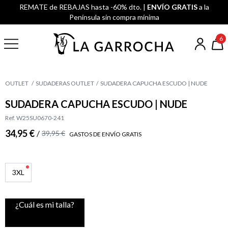
REMATE de REBAJAS hasta -60% dto. |
ENVÍO GRATIS
a la
Península sin compra mínima
6
OUTLET
SUDADERAS OUTLET
SUDADERA CAPUCHA ESCUDO | NUDE
SUDADERA CAPUCHA ESCUDO | NUDE
Ref. W25SU0670-241
34,95 €
/
39,95 €
GASTOS DE ENVÍO GRATIS
3XL
¿Cuál es mi talla?