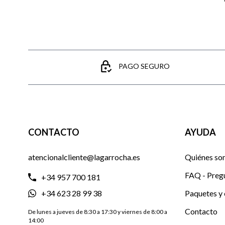
PAGO SEGURO
CONTACTO
AYUDA
atencionalcliente@lagarrocha.es
Quiénes so
FAQ - Preg
+34 957 700 181
+34 623 28 99 38
Paquetes y 
Contacto
De lunes a jueves de 8:30 a 17:30 y viernes de 8:00 a
14:00