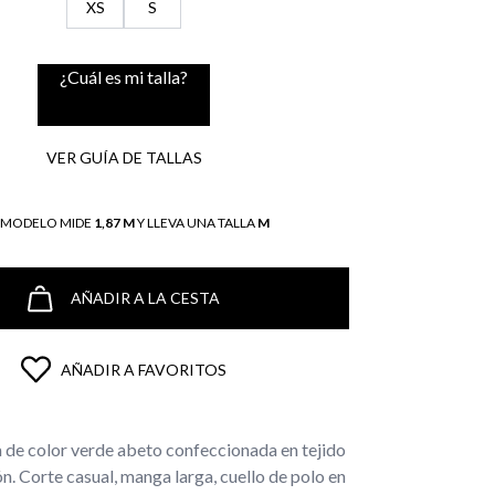
XS
S
¿Cuál es mi talla?
VER GUÍA DE TALLAS
L MODELO MIDE
1,87 M
Y LLEVA UNA TALLA
M
AÑADIR A LA CESTA
AÑADIR A FAVORITOS
a de color verde abeto confeccionada en tejido
. Corte casual, manga larga, cuello de polo en