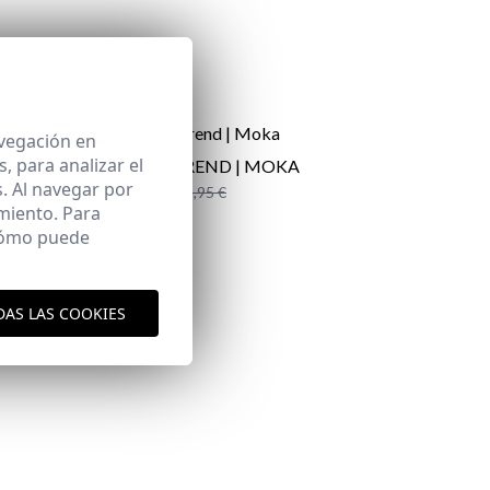
avegación en
 para analizar el
E
PARKA TREND | MOKA
. Al navegar por
34,95 €
/
79,95 €
miento. Para
XS
 cómo puede
aquí
es y envíos
DAS LAS COOKIES
aquí