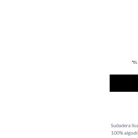
*E
Sudadera lis
100% algodón