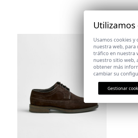
Utilizamos
Usamos cookies y o
nuestra web, para 
CAMISA C
tráfico en nuestra
29,95 €
/
39
nuestro sitio web,
3XL
obtener más infor
cambiar su configu
Gestionar cook