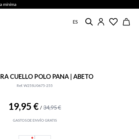
ra mínima
ES
RA CUELLO POLO PANA | ABETO
Ref. W25SU0675-255
19,95 €
34,95 €
/
GASTOS DE ENVÍO GRATIS