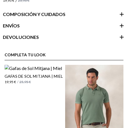
/
19,95 €
25,95 €
COMPOSICIÓN Y CUIDADOS
ENVÍOS
DEVOLUCIONES
Área de
cliente
COMPLETA TU LOOK
GAFAS DE SOL MITJANA | MIEL
19,95 €
/
25,95 €
aquí