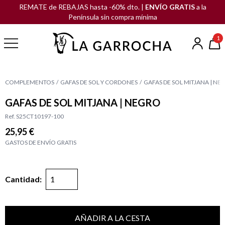
REMATE de REBAJAS hasta -60% dto. |
ENVÍO GRATIS
a la
Península sin compra mínima
1
COMPLEMENTOS
GAFAS DE SOL Y CORDONES
GAFAS DE SOL MITJANA | NE
GAFAS DE SOL MITJANA | NEGRO
Ref. S25CT10197-100
25,95 €
GASTOS DE ENVÍO GRATIS
Cantidad:
AÑADIR A LA CESTA