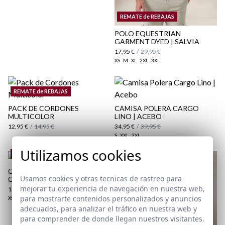
Paquetes y envíos
REMATE de REBAJAS
aquí
POLO EQUESTRIAN
GARMENT DYED | SALVIA
17,95 €
/
29,95 €
XS
M
XL
2XL
3XL
REMATE de REBAJAS
PACK DE CORDONES
CAMISA POLERA CARGO
MULTICOLOR
LINO | ACEBO
12,95 €
/
14,95 €
34,95 €
/
39,95 €
S
XXL
3XL
Utilizamos cookies
REMATE de REBAJAS
CAMISETA RELINCHO |
Usamos cookies y otras tecnicas de rastreo para
CRUDO
mejorar tu experiencia de navegación en nuestra web,
12,95 €
/
19,95 €
para mostrarte contenidos personalizados y anuncios
XS
M
L
XL
3XL
adecuados, para analizar el tráfico en nuestra web y
para comprender de donde llegan nuestros visitantes.