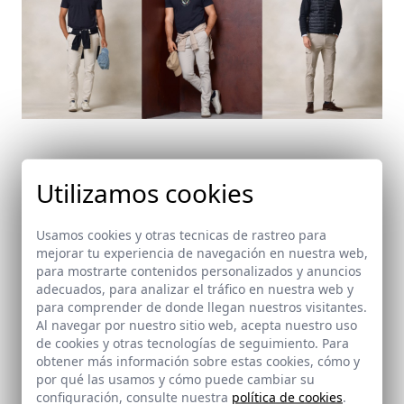
Utilizamos cookies
Prendas imprescindibles en
azul marino
Usamos cookies y otras tecnicas de rastreo para
mejorar tu experiencia de navegación en nuestra web,
para mostrarte contenidos personalizados y anuncios
A la hora de
combinar el azul marino para hombre,
hay
adecuados, para analizar el tráfico en nuestra web y
para comprender de donde llegan nuestros visitantes.
ciertas
prendas de exterior
que no pueden faltar en tu
Al navegar por nuestro sitio web, acepta nuestro uso
armario:
de cookies y otras tecnologías de seguimiento. Para
obtener más información sobre estas cookies, cómo y
por qué las usamos y cómo puede cambiar su
Chaqueta efecto encerado azul
configuración, consulte nuestra
política de cookies
.