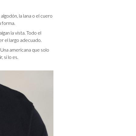
lgodón, la lana o el cuero
u forma.
gan la vista. Todo el
r el largo adecuado.
. Una americana que solo
 sí lo es.