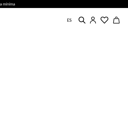
ra mínima
ES