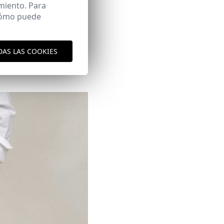
tus looks más relajados;
miento. Para
 cómo puede
on dos vaqueros (uno
Busca
DAS LAS COOKIES
informal con solo cambiar
brio perfecto.