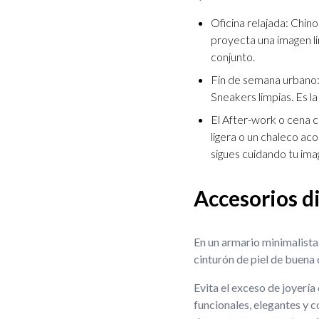
Oficina relajada: Chin
proyecta una imagen li
conjunto.
Fin de semana urbano
Sneakers limpias. Es l
El After-work o cena c
ligera o un chaleco ac
sigues cuidando tu ima
Accesorios d
En un armario minimalista
cinturón de piel de buena c
Evita el exceso de joyerí
funcionales, elegantes y c