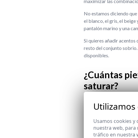
maximizar las combinacion
No estamos diciendo que re
el blanco, el gris, el beig
pantalón marino y una cam
Si quieres añadir acentos 
resto del conjunto sobrio
disponibles.
¿Cuántas piez
saturar?
Utilizamos
Aquí es donde muchos se p
necesidades semanales sin
hombre
.
Usamos cookies y o
nuestra web, para 
Para la parte superior, as
tráfico en nuestra