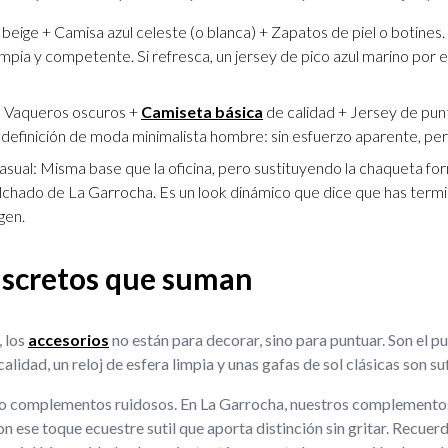
o beige + Camisa azul celeste (o blanca) + Zapatos de piel o botines
mpia y competente. Si refresca, un jersey de pico azul marino por
: Vaqueros oscuros +
Camiseta básica
de calidad + Jersey de pun
a definición de moda minimalista hombre: sin esfuerzo aparente, per
asual: Misma base que la oficina, pero sustituyendo la chaqueta fo
olchado de La Garrocha. Es un look dinámico que dice que has term
gen.
iscretos que suman
, los
accesorios
no están para decorar, sino para puntuar. Son el pun
alidad, un reloj de esfera limpia y unas gafas de sol clásicas son su
a o complementos ruidosos. En La Garrocha, nuestros complementos 
on ese toque ecuestre sutil que aporta distinción sin gritar. Recuer