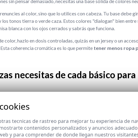
es sin pensar demasiado, necesitas una base sólida de colores ne
nuncies al color, sino que lo utilices con cabeza. Tu base debe gir
e y los tonos tierra o verde caza. Estos colores "dialogan" bien entre
isa blanca con los ojos cerrados y sabrás que funciona.
de color, hazlo en dosis controladas, quizás en un jersey o un acce
. Esta coherencia cromática es lo que permite
tener menos ropa 
as necesitas de cada básico para 
 cookies
ierden. No existe un número mágico, pero sí una estructura lógica 
 acumular. La clave está en tener una buena rotación de tus
básico
tras tecnicas de rastreo para mejorar tu experiencia de n
mostrarte contenidos personalizados y anuncios adecuados,
egúrate de tener una selección de camisas (blanca y azul celeste so
 web y para comprender de donde llegan nuestros visitantes