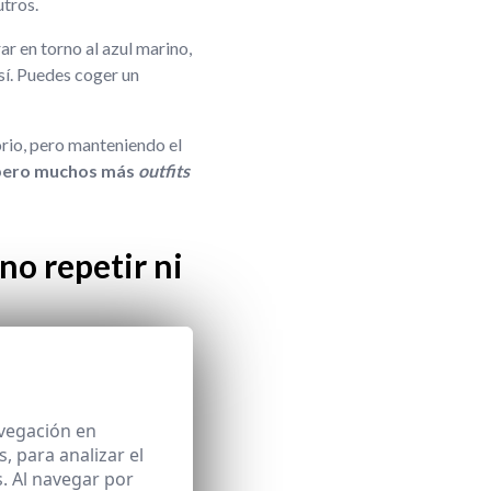
utros.
ar en torno al azul marino,
 sí. Puedes coger un
sorio, pero manteniendo el
pero muchos más
outfits
no repetir ni
para cubrir todas tus
s de armario de
avegación en
 para analizar el
n innegociables) y polos
. Al navegar por