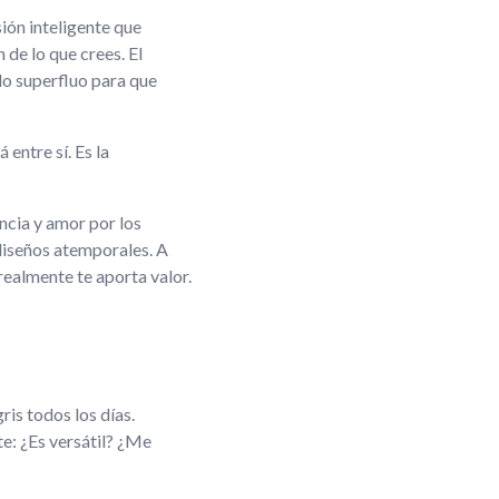
sión inteligente que
 de lo que crees. El
 lo superfluo para que
entre sí. Es la
ncia y amor por los
 diseños atemporales. A
realmente te aporta valor.
o
ris todos los días.
te: ¿Es versátil? ¿Me