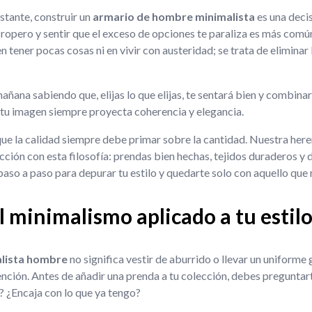
stante, construir un
armario de hombre minimalista
es una deci
el ropero y sentir que el exceso de opciones te paraliza es más común
 tener pocas cosas ni en vivir con austeridad; se trata de eliminar
ñana sabiendo que, elijas lo que elijas, te sentará bien y combinará 
 tu imagen siempre proyecta coherencia y elegancia.
e la calidad siempre debe primar sobre la cantidad. Nuestra here
ección con esta filosofía: prendas bien hechas, tejidos duraderos y
aso a paso para depurar tu estilo y quedarte solo con aquello que 
l minimalismo aplicado a tu estil
alista hombre
no significa vestir de aburrido o llevar un uniforme g
ención. Antes de añadir una prenda a tu colección, debes preguntar
 ¿Encaja con lo que ya tengo?