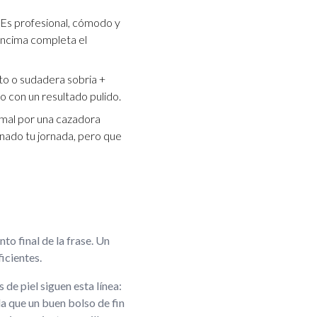
. Es profesional, cómodo y
 encima completa el
to o sudadera sobria +
o con un resultado pulido.
rmal por una cazadora
inado tu jornada, pero que
to final de la frase. Un
ficientes.
de piel siguen esta línea:
da que un buen bolso de fin