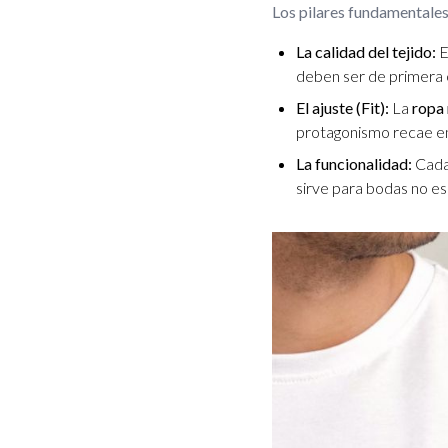
Los pilares fundamentales
La calidad del tejido:
E
deben ser de primera c
El ajuste (Fit):
La
ropa
protagonismo recae en 
La funcionalidad:
Cada 
sirve para bodas no es 