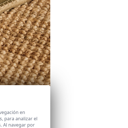
 alpargatas
avegación en
 para analizar el
ucturales. No se trata de
. Al navegar por