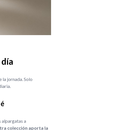
 día
e la jornada. Solo
iaria.
ué
s alpargatas a
ra colección aporta la