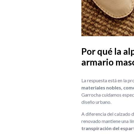
Por qué la al
armario mas
La respuesta está en la p
materiales nobles, como 
Garrocha cuidamos especia
diseño urbano.
A diferencia del calzado 
renovado mantiene una líne
transpiración del espar