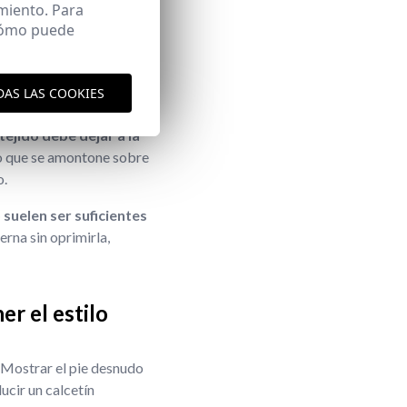
on el resto de las prendas
miento. Para
 cómo puede
DAS LAS COOKIES
tejido debe dejar a la
o que se amontone sobre
o.
 suelen ser suficientes
erna sin oprimirla,
er el estilo
. Mostrar el pie desnudo
ucir un calcetín