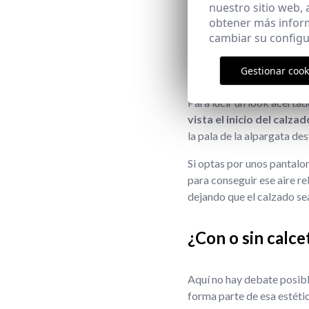
ponérselas con lo primero
nuestro sitio web,
para que el conjunto se ve
obtener más infor
cambiar su configu
El largo del pant
Gestionar cook
Para lucir un look acertad
vista el inicio del calza
la pala de la alpargata des
Si optas por unos pantalo
para conseguir ese aire rel
dejando que el calzado sea
¿Con o sin calce
Aquí no hay debate posibl
forma parte de esa estétic