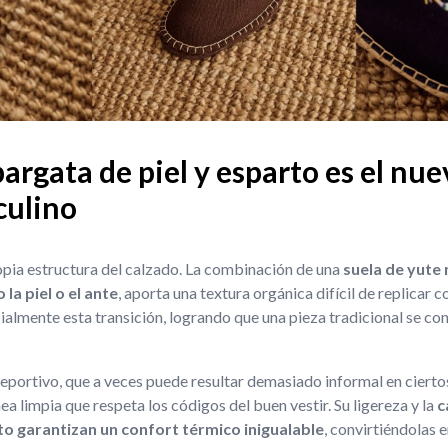
pargata de piel y esparto es el nue
culino
ropia estructura del calzado. La combinación de una
suela de yute 
la piel o el ante
, aporta una textura orgánica difícil de replicar c
lmente esta transición, logrando que una pieza tradicional se con
deportivo, que a veces puede resultar demasiado informal en ciertos
a limpia que respeta los códigos del buen vestir. Su ligereza y la
c
to garantizan un confort térmico inigualable
, convirtiéndolas e