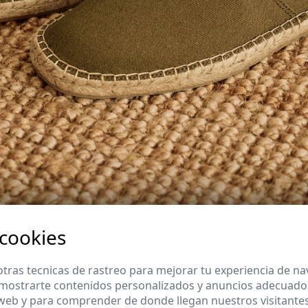
 cookies
ales para acertar al combinar tus
tras tecnicas de rastreo para mejorar tu experiencia de n
mostrarte contenidos personalizados y anuncios adecuados,
 tu rutina diaria requiere prestar atención a un par de detalles estr
 web y para comprender de donde llegan nuestros visitantes