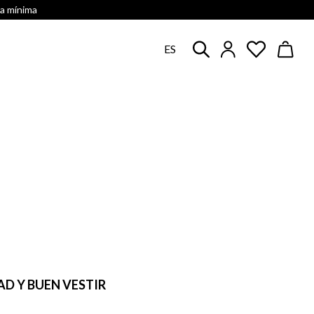
ra mínima
ES
D Y BUEN VESTIR