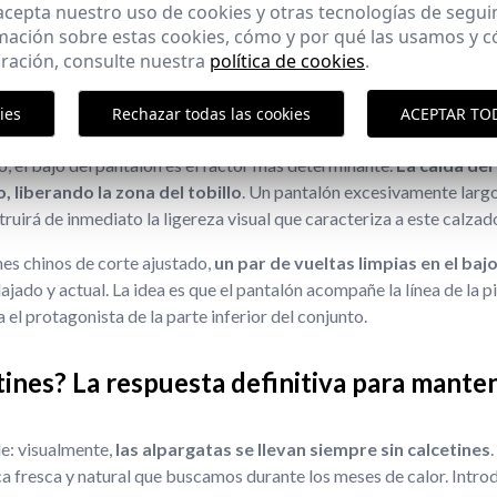
 que encuentres en el armario, sino de entender cómo interactúan c
 acepta nuestro uso de cookies y otras tecnologías de segui
a equilibrado y favorecedor.
mación sobre estas cookies, cómo y por qué las usamos y
ración, consulte nuestra
política de cookies
.
alón: el secreto está en el tobillo
ies
Rechazar todas las cookies
ACEPTAR TO
o, el bajo del pantalón es el factor más determinante.
La caída del 
do, liberando la zona del tobillo
. Un pantalón excesivamente larg
truirá de inmediato la ligereza visual que caracteriza a este calzad
nes chinos de corte ajustado,
un par de vueltas limpias en el bajo
ajado y actual. La idea es que el pantalón acompañe la línea de la pi
 el protagonista de la parte inferior del conjunto.
tines? La respuesta definitiva para manten
e: visualmente,
las alpargatas se llevan siempre sin calcetines
a fresca y natural que buscamos durante los meses de calor. Introd