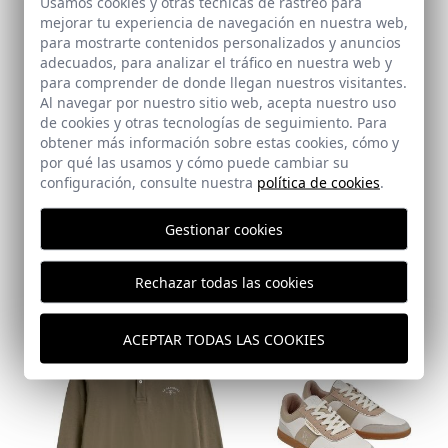
Usamos cookies y otras tecnicas de rastreo para
mejorar tu experiencia de navegación en nuestra web,
para mostrarte contenidos personalizados y anuncios
adecuados, para analizar el tráfico en nuestra web y
para comprender de donde llegan nuestros visitantes.
Al navegar por nuestro sitio web, acepta nuestro uso
de cookies y otras tecnologías de seguimiento. Para
obtener más información sobre estas cookies, cómo y
por qué las usamos y cómo puede cambiar su
configuración, consulte nuestra
política de cookies
.
Gestionar cookies
Rechazar todas las cookies
ACEPTAR TODAS LAS COOKIES