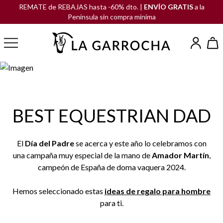
REMATE de REBAJAS hasta -60% dto. |
ENVÍO GRATIS
a la
Península sin compra mínima
BEST EQUESTRIAN DAD
El
Día del Padre
se acerca y este año lo celebramos con
una campaña muy especial de la mano de
Amador Martín
,
campeón de España de doma vaquera 2024.
Hemos seleccionado estas
ideas de regalo para hombre
para ti.