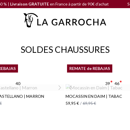
ivraison GRATUITE
en France à partir de 90€ d'achat
SOLDE D
SOLDES CHAUSSURES
REBAJAS
REMATE de REBAJAS
40
39
46
ASTELLANO | MARRON
MOCASSIN EN DAIM | TABAC
€
59,95 €
/
69,95 €