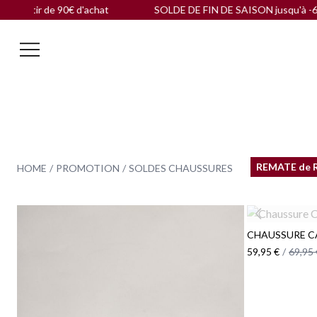
tir de 90€ d'achat
SOLDE DE FIN DE SAISON jusqu'à -60 % |
L
REMATE de 
HOME
PROMOTION
SOLDES CHAUSSURES
CHAUSSURE C
59,95 €
/
69,95 