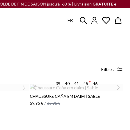
E FIN DE SAISON jusqu'à -60 % |
Livraison GRATUITE
en France à part
FR
Filtres
39
40
41
45
46
CHAUSSURE CAÑA EM DAIM | SABLE
59,95 €
/
65,95 €