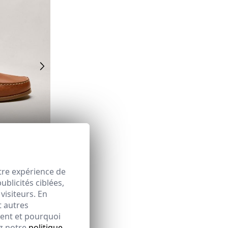
45
46
tre expérience de
blicités ciblées,
visiteurs. En
t autres
ment et pourquoi
ez notre
politique