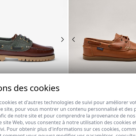
REMATE de REBAJAS
ons des cookies
0
41
42
44
45
46
39
40
41
42
43
44
cookies et d'autres technologies de suivi pour améliorer vo
e site, pour vous montrer un contenu personnalisé et des pu
AUTIQUE BICOLORE
CHAUSSURE RIENDA | CAMEL
afic de notre site et pour comprendre la provenance de nos 
€
39,95 €
/
69,95 €
 site Web, vous consentez à notre utilisation des cookies e
ivi. Pour obtenir plus d'informations sur ces cookies, com
 et comment vous pouvez modifier vos paramètres, consult