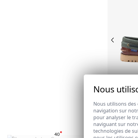
Nous utilis
39
4
Nous utilisons des 
navigation sur notr
CHAUSSURE N
pour analyser le tr
49,95 €
/
65,95 
naviguant sur notre
technologies de su
40
nous les utilisons