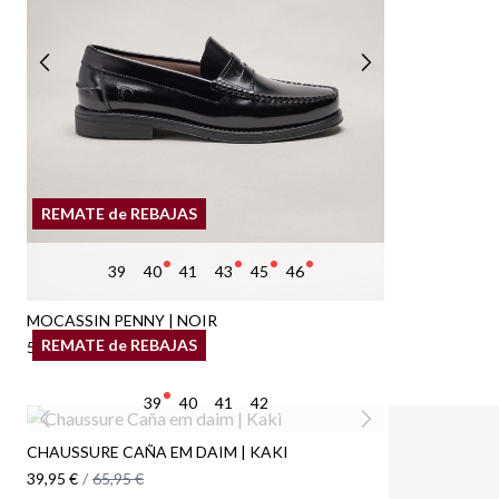
REMATE de REBAJAS
39
40
41
43
45
46
MOCASSIN PENNY | NOIR
REMATE de REBAJAS
59,95 €
/
69,95 €
39
40
41
42
CHAUSSURE CAÑA EM DAIM | KAKI
39,95 €
/
65,95 €