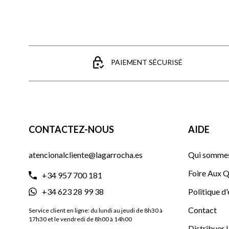
PAIEMENT SÉCURISÉ
CONTACTEZ-NOUS
AIDE
atencionalcliente@lagarrocha.es
Qui sommes
Foire Aux Q
+34 957 700 181
+34 623 28 99 38
Politique d
Contact
Service client en ligne: du lundi au jeudi de 8h30 à
17h30 et le vendredi de 8h00 à 14h00
Distribuer 