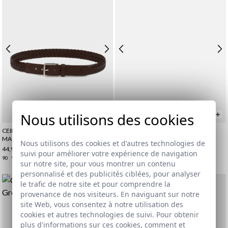
Nous utilisons des cookies
CEINTURE EN CUIR DE VACHE TRESSÉ |
CEINTURE TRESSÉE CIRÉE | DUSTY
MARRÓN
39,95 €
Nous utilisons des cookies et d'autres technologies de
44,95 €
90
95
100
105
110
suivi pour améliorer votre expérience de navigation
90
95
100
105
110
sur notre site, pour vous montrer un contenu
personnalisé et des publicités ciblées, pour analyser
le trafic de notre site et pour comprendre la
provenance de nos visiteurs. En naviguant sur notre
site Web, vous consentez à notre utilisation des
cookies et autres technologies de suivi. Pour obtenir
plus d'informations sur ces cookies, comment et