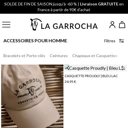
SOLDE DE FIN DE SAISON jusqu'à -60 % |
Livraison GRATUITE
en
France à partir de 90€ d'achat
ACCESSOIRES POUR HOMME
Filtres
Bracelets et Porte-clés
Ceintures
Chapeaux et Casquettes
Lun
CASQUETTE PROUDLY | BLEU LAC
24,95 €