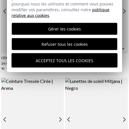
pourquoi nous les utilisons et comment vous pouvez
modifier vos paramètres, consultez notre
politique
relative aux cookies
.
Gérer les cookies
Refuser tous les cookies
CEINTURE TRESSÉE CIRÉE | GREIGE
CEINTURE TRESSÉE CIRÉE | MARINO
ACCEPTEZ TOUS LES COOKIES
39,95 €
39,95 €
90
95
100
105
110
110