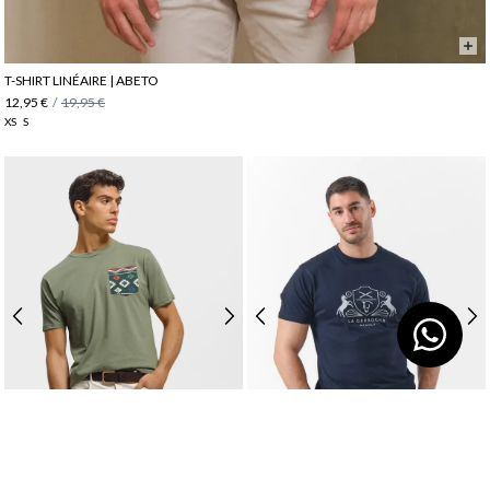
T-SHIRT LINÉAIRE | ABETO
12,95 €
/
19,95 €
XS
S