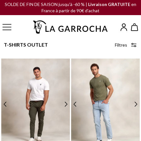
SOLDE DE FIN DE SAISON jusqu'à -60 % |
Livraison GRATUITE
en
France à partir de 90€ d'achat
T-SHIRTS OUTLET
Filtres