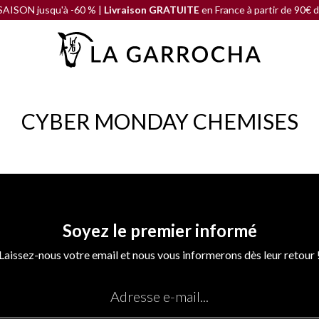
N jusqu'à -60 % |
Livraison GRATUITE
en France à partir de 90€ d'ach
CYBER MONDAY CHEMISES
Soyez le premier informé
Laissez-nous votre email et nous vous informerons dès leur retour 