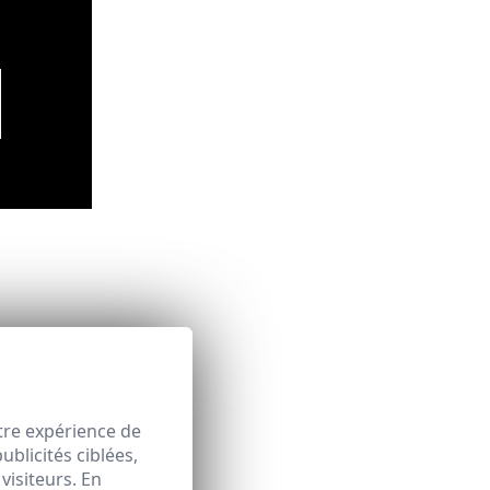
tre expérience de
blicités ciblées,
visiteurs. En