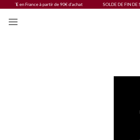
TUITE
en France à partir de 90€ d'achat
SOLDE DE FIN DE SAISO
Email