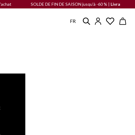
at
SOLDE DE FIN DE SAISON jusqu'à -60 % |
Livraison GRAT
FR
!