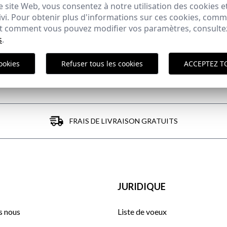
J'ai lu et j'accepte votre
politique de protection des données
 site Web, vous consentez à notre utilisation des cookies e
ivi. Pour obtenir plus d'informations sur ces cookies, com
 et comment vous pouvez modifier vos paramètres, consult
ENVOYER
s
.
ookies
Refuser tous les cookies
ACCEPTEZ T
FRAIS DE LIVRAISON GRATUITS
JURIDIQUE
 nous
Liste de voeux