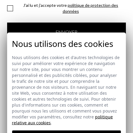
J'ai lu et j'accepte votre
politique de protection des
données
ENVOYER
Nous utilisons des cookies
Nous utilisons des cookies et d'autres technologies de
suivi pour améliorer votre expérience de navigation
sur notre site, pour vous montrer un contenu
personnalisé et des publicités ciblées, pour analyser
PAIEMENT SÉCURISÉ
le trafic de notre site et pour comprendre la
provenance de nos visiteurs. En naviguant sur notre
site Web, vous consentez à notre utilisation des
cookies et autres technologies de suivi. Pour obtenir
FRAIS DE LIVRAISON GRATUITS
plus d'informations sur ces cookies, comment et
pourquoi nous les utilisons et comment vous pouvez
modifier vos paramètres, consultez notre
politique
relative aux cookies
.
LIVRAISON EN 24/72 HEURES