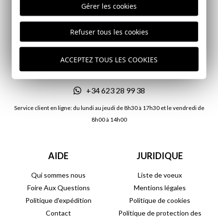
Gérer les cookies
Refuser tous les cookies
CONTACTEZ-NOUS
atencionalcliente@lagarrocha.es
ACCEPTEZ TOUS LES COOKIES
+34 957 700 181
+34 623 28 99 38
Service client en ligne: du lundi au jeudi de 8h30 à 17h30 et le vendredi de
8h00 à 14h00
AIDE
JURIDIQUE
Qui sommes nous
Liste de voeux
Foire Aux Questions
Mentions légales
Politique d'expédition
Politique de cookies
Contact
Politique de protection des